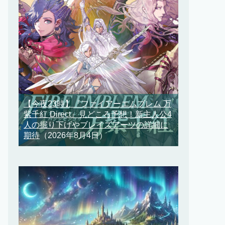
【今夜23時】『ファイアーエムブレム 万
紫千紅 Direct』見どころ予想！新主人公4
人の掘り下げやブレイズアーツの詳細に
期待
（2026年8月4日）