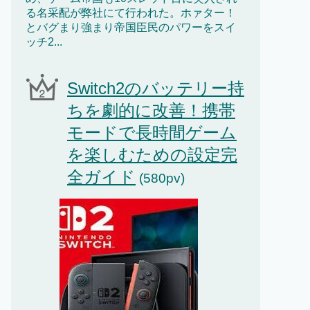
る名采配が弊社にて行われた。ホァター！
とバグまり強まり帝国臣民のパワーをスイ
ッチ2...
Switch2のバッテリー持
ちを劇的に改善！携帯
モードで長時間ゲーム
を楽しむための設定完
全ガイド
(580pv)