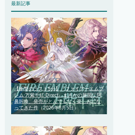
最新記事
【衝撃のラスト5分】『ファイアーエムブ
レム 万紫千紅 Direct』まさかの展開に阿
鼻叫喚、発売がとんでもなく楽しみにな
ってきた件
（2026年8月5日）