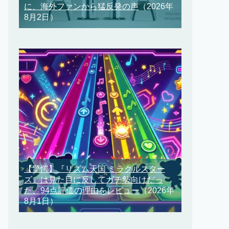
に、海外ファンから猛反発の声
（2026年
8月2日）
【驚愕】『リズム天国 ミラクルスター
ズ』は見た目に反してガチ勢向けだっ
た、94点評価の理由をレビュー
（2026年
8月1日）