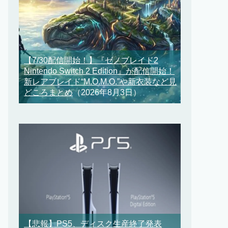
【7/30配信開始！】『ゼノブレイド2
Nintendo Switch 2 Edition』が配信開始！
新レアブレイド“M.O.M.O.”や新衣装など見
どころまとめ
（2026年8月3日）
【悲報】PS5、ディスク生産終了発表