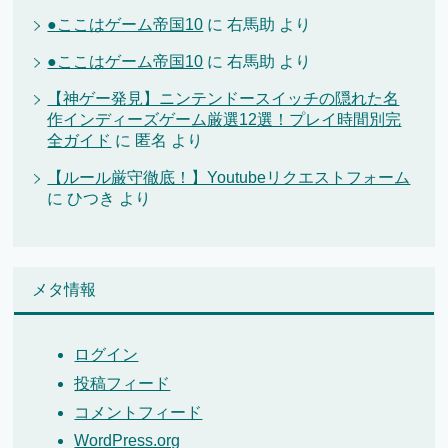
●ここはゲーム帝国10
に
右馬助
より
●ここはゲーム帝国10
に
右馬助
より
【神ゲー発見】ニンテンドースイッチの隠れた名
作インディーズゲーム厳選12選！プレイ時間別完
全ガイド
に
匿名
より
【ルール厳守徹底！】Youtubeリクエストフォーム
に
ひつき
より
メタ情報
ログイン
投稿フィード
コメントフィード
WordPress.org