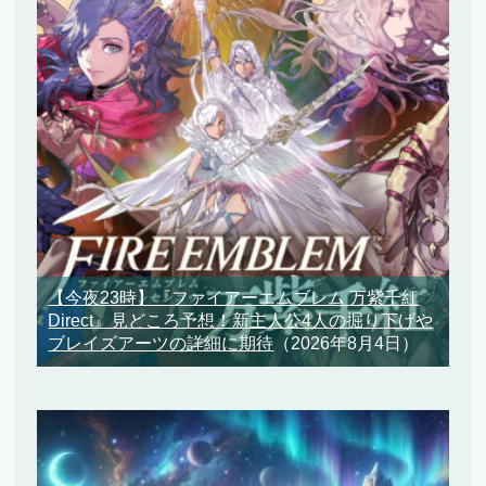
【今夜23時】『ファイアーエムブレム 万紫千紅
Direct』見どころ予想！新主人公4人の掘り下げや
ブレイズアーツの詳細に期待
（2026年8月4日）