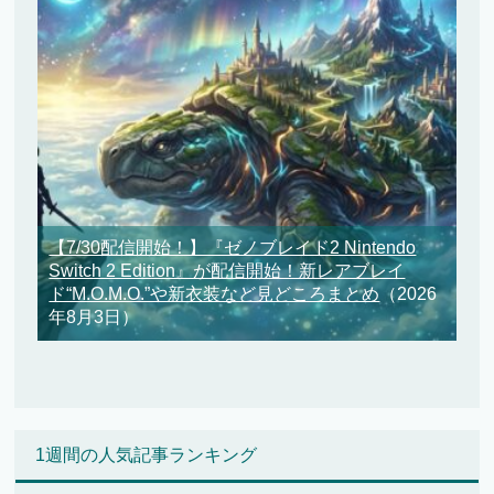
【7/30配信開始！】『ゼノブレイド2 Nintendo
Switch 2 Edition』が配信開始！新レアブレイ
ド“M.O.M.O.”や新衣装など見どころまとめ
（2026
年8月3日）
1週間の人気記事ランキング