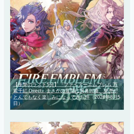
【衝撃のラスト5分】『ファイアーエムブレム 万
紫千紅 Direct』まさかの展開に阿鼻叫喚、発売が
とんでもなく楽しみになってきた件
（2026年8月5
日）