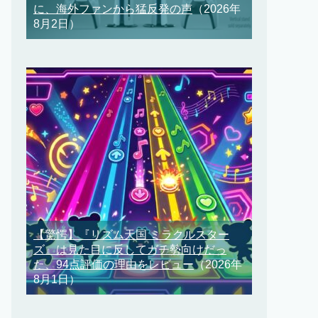
に、海外ファンから猛反発の声
（2026年
8月2日）
【驚愕】『リズム天国 ミラクルスター
ズ』は見た目に反してガチ勢向けだっ
た、94点評価の理由をレビュー
（2026年
8月1日）