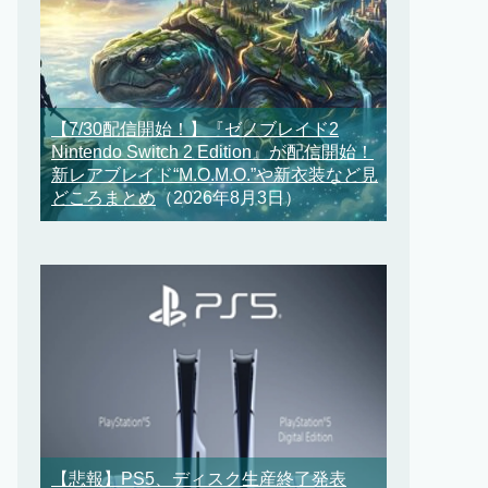
【7/30配信開始！】『ゼノブレイド2
Nintendo Switch 2 Edition』が配信開始！
新レアブレイド“M.O.M.O.”や新衣装など見
どころまとめ
（2026年8月3日）
【悲報】PS5、ディスク生産終了発表