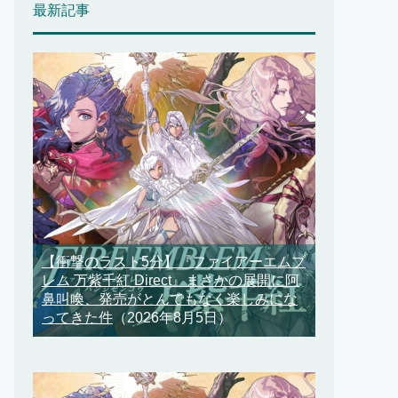
最新記事
【衝撃のラスト5分】『ファイアーエムブ
レム 万紫千紅 Direct』まさかの展開に阿
鼻叫喚、発売がとんでもなく楽しみにな
ってきた件
（2026年8月5日）