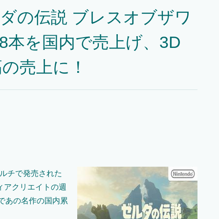
ダの伝説 ブレスオブザワ
398本を国内で売上げ、3D
高の売上に！
マルチで発売された
ィアクリエイトの週
体であの名作の国内累