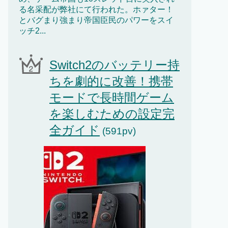
る名采配が弊社にて行われた。ホァター！
とバグまり強まり帝国臣民のパワーをスイ
ッチ2...
Switch2のバッテリー持
ちを劇的に改善！携帯
モードで長時間ゲーム
を楽しむための設定完
全ガイド
(591pv)