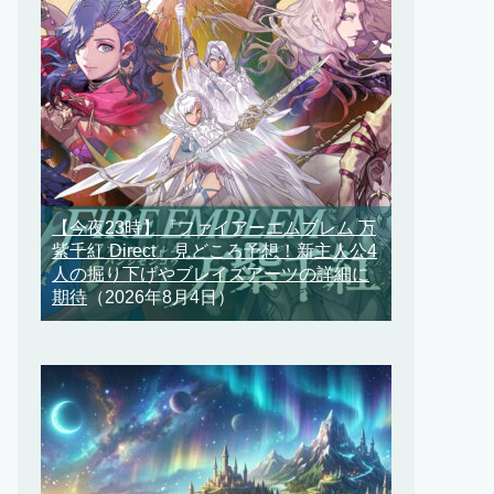
【今夜23時】『ファイアーエムブレム 万
紫千紅 Direct』見どころ予想！新主人公4
人の掘り下げやブレイズアーツの詳細に
期待
（2026年8月4日）