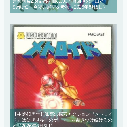
営業利益2.5倍増!株価8,000円台回復の理由と
Switch2・今後の展望を考察
（2026年8月8日）
【生誕40周年】孤高の探索アクション『メトロイ
ド』はなぜ世界中のゲーマーを惹きつけ続けるの
か
（2026年8月6日）