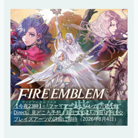
【今夜23時】『ファイアーエムブレム 万紫千紅
Direct』見どころ予想！新主人公4人の掘り下げや
ブレイズアーツの詳細に期待
（2026年8月4日）