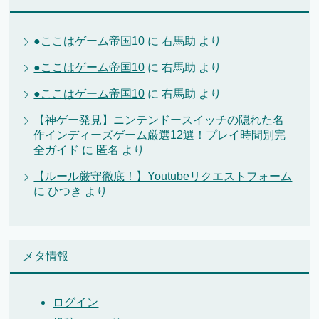
●ここはゲーム帝国10
に
右馬助
より
●ここはゲーム帝国10
に
右馬助
より
●ここはゲーム帝国10
に
右馬助
より
【神ゲー発見】ニンテンドースイッチの隠れた名
作インディーズゲーム厳選12選！プレイ時間別完
全ガイド
に
匿名
より
【ルール厳守徹底！】Youtubeリクエストフォーム
に
ひつき
より
メタ情報
ログイン