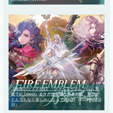
【衝撃のラスト5分】『ファイアーエムブレム 万
紫千紅 Direct』まさかの展開に阿鼻叫喚、発売が
とんでもなく楽しみになってきた件
（2026年8月5
日）