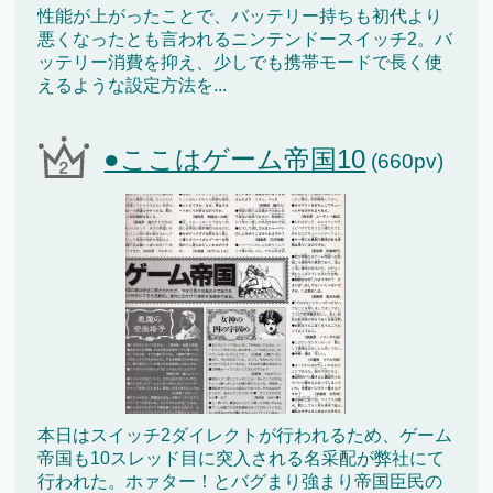
性能が上がったことで、バッテリー持ちも初代より
悪くなったとも言われるニンテンドースイッチ2。バ
ッテリー消費を抑え、少しでも携帯モードで長く使
えるような設定方法を...
●ここはゲーム帝国10
(660pv)
本日はスイッチ2ダイレクトが行われるため、ゲーム
帝国も10スレッド目に突入される名采配が弊社にて
行われた。ホァター！とバグまり強まり帝国臣民の