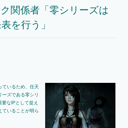
テク関係者「零シリーズは
発表を行う」
っているため、任天
リーズである零シリ
要なIPとして捉え
えていることが明ら