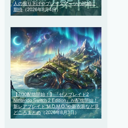
人の掘り下げやブレイズアーツの詳細に
期待
（2026年8月4日）
【7/30配信開始！】『ゼノブレイド2
Nintendo Switch 2 Edition』が配信開始！
新レアブレイド“M.O.M.O.”や新衣装など見
どころまとめ
（2026年8月3日）