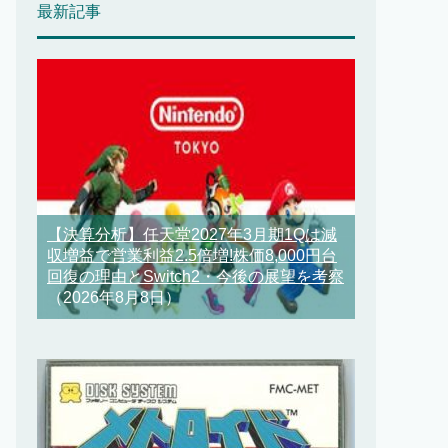
最新記事
【決算分析】任天堂2027年3月期1Qは減
収増益で営業利益2.5倍増!株価8,000円台
回復の理由とSwitch2・今後の展望を考察
（2026年8月8日）