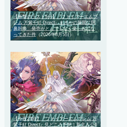
【衝撃のラスト5分】『ファイアーエムブ
レム 万紫千紅 Direct』まさかの展開に阿
鼻叫喚、発売がとんでもなく楽しみにな
ってきた件
（2026年8月5日）
【今夜23時】『ファイアーエムブレム 万
紫千紅 Direct』見どころ予想！新主人公4