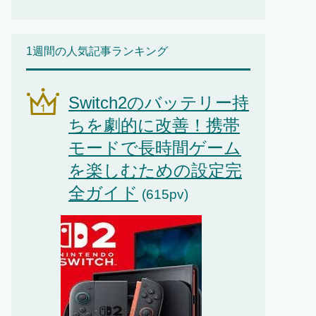
1週間の人気記事ランキング
Switch2のバッテリー持
ちを劇的に改善！携帯
モードで長時間ゲーム
を楽しむための設定完
全ガイド
(615pv)