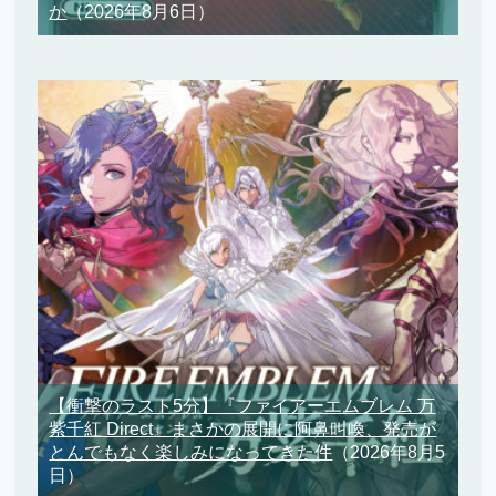
か
（2026年8月6日）
【衝撃のラスト5分】『ファイアーエムブレム 万
紫千紅 Direct』まさかの展開に阿鼻叫喚、発売が
とんでもなく楽しみになってきた件
（2026年8月5
日）