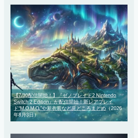
【7/30配信開始！】『ゼノブレイド2 Nintendo
Switch 2 Edition』が配信開始！新レアブレイ
ド“M.O.M.O.”や新衣装など見どころまとめ
（2026
年8月3日）