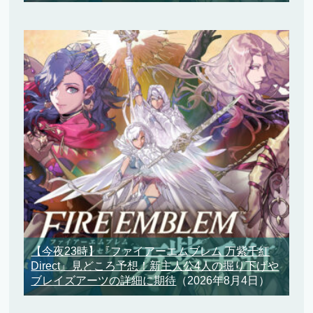
【今夜23時】『ファイアーエムブレム 万紫千紅
Direct』見どころ予想！新主人公4人の掘り下げや
ブレイズアーツの詳細に期待
（2026年8月4日）