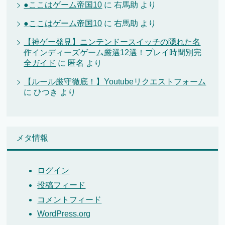
●ここはゲーム帝国10
に
右馬助
より
●ここはゲーム帝国10
に
右馬助
より
【神ゲー発見】ニンテンドースイッチの隠れた名
作インディーズゲーム厳選12選！プレイ時間別完
全ガイド
に
匿名
より
【ルール厳守徹底！】Youtubeリクエストフォーム
に
ひつき
より
メタ情報
ログイン
投稿フィード
コメントフィード
WordPress.org