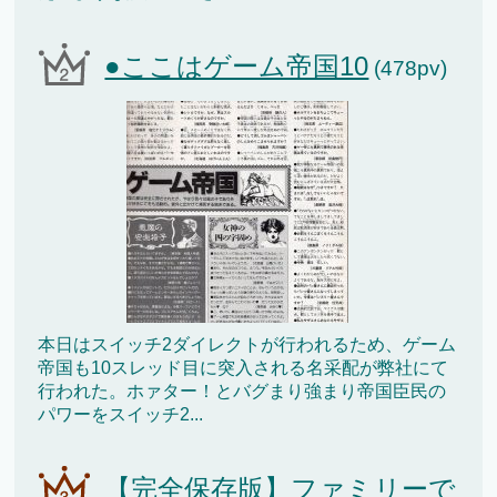
●ここはゲーム帝国10
(478pv)
本日はスイッチ2ダイレクトが行われるため、ゲーム
帝国も10スレッド目に突入される名采配が弊社にて
行われた。ホァター！とバグまり強まり帝国臣民の
パワーをスイッチ2...
【完全保存版】ファミリーで