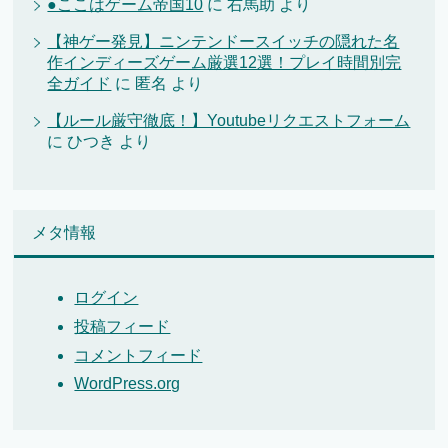
●ここはゲーム帝国10
に
右馬助
より
【神ゲー発見】ニンテンドースイッチの隠れた名
作インディーズゲーム厳選12選！プレイ時間別完
全ガイド
に
匿名
より
【ルール厳守徹底！】Youtubeリクエストフォーム
に
ひつき
より
メタ情報
ログイン
投稿フィード
コメントフィード
WordPress.org