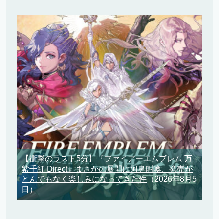
【衝撃のラスト5分】『ファイアーエムブレム 万
紫千紅 Direct』まさかの展開に阿鼻叫喚、発売が
とんでもなく楽しみになってきた件
（2026年8月5
日）