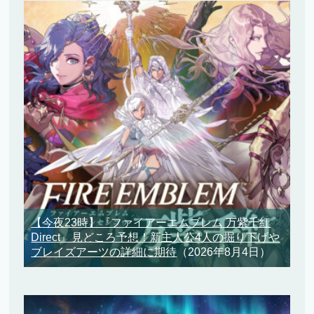
【今夜23時】『ファイアーエムブレム 万紫千紅
Direct』見どころ予想！新主人公4人の掘り下げや
ブレイズアーツの詳細に期待
（2026年8月4日）