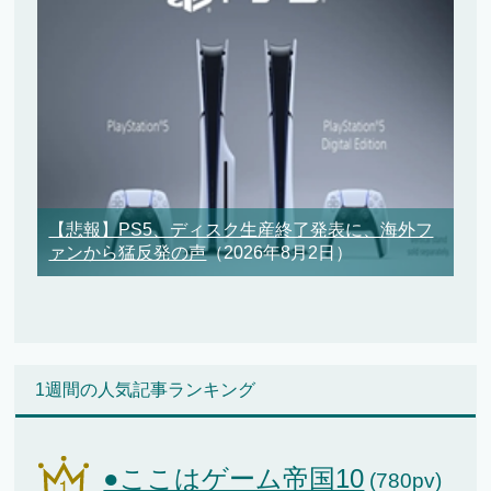
【悲報】PS5、ディスク生産終了発表に、海外フ
ァンから猛反発の声
（2026年8月2日）
1週間の人気記事ランキング
●ここはゲーム帝国10
(780pv)