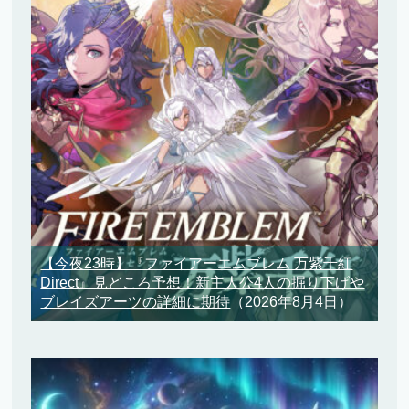
【今夜23時】『ファイアーエムブレム 万紫千紅
Direct』見どころ予想！新主人公4人の掘り下げや
ブレイズアーツの詳細に期待
（2026年8月4日）