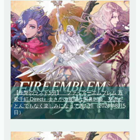
【衝撃のラスト5分】『ファイアーエムブレム 万
紫千紅 Direct』まさかの展開に阿鼻叫喚、発売が
とんでもなく楽しみになってきた件
（2026年8月5
日）