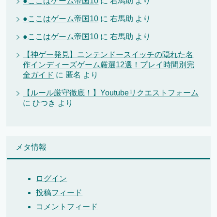
●ここはゲーム帝国10
に
右馬助
より
●ここはゲーム帝国10
に
右馬助
より
●ここはゲーム帝国10
に
右馬助
より
【神ゲー発見】ニンテンドースイッチの隠れた名
作インディーズゲーム厳選12選！プレイ時間別完
全ガイド
に
匿名
より
【ルール厳守徹底！】Youtubeリクエストフォーム
に
ひつき
より
メタ情報
ログイン
投稿フィード
コメントフィード