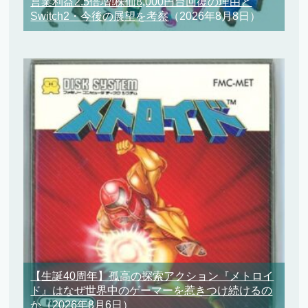
営業利益2.5倍増!株価8,000円台回復の理由と
Switch2・今後の展望を考察
（2026年8月8日）
【生誕40周年】孤高の探索アクション『メトロイ
ド』はなぜ世界中のゲーマーを惹きつけ続けるの
か
（2026年8月6日）