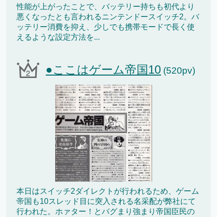
性能が上がったことで、バッテリー持ちも初代より
悪くなったとも言われるニンテンドースイッチ2。バ
ッテリー消費を抑え、少しでも携帯モードで長く使
えるような設定方法を...
●ここはゲーム帝国10
(520pv)
本日はスイッチ2ダイレクトが行われるため、ゲーム
帝国も10スレッド目に突入される名采配が弊社にて
行われた。ホァター！とバグまり強まり帝国臣民の