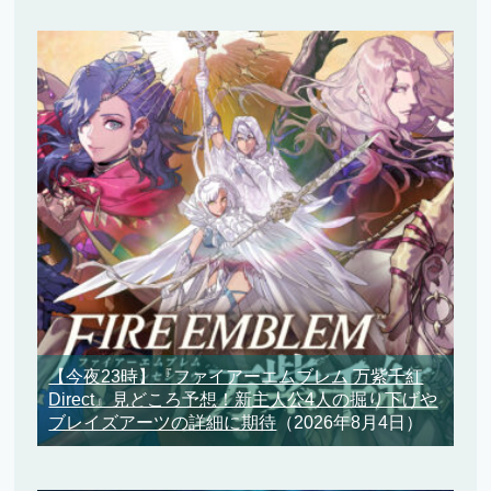
【今夜23時】『ファイアーエムブレム 万紫千紅
Direct』見どころ予想！新主人公4人の掘り下げや
ブレイズアーツの詳細に期待
（2026年8月4日）