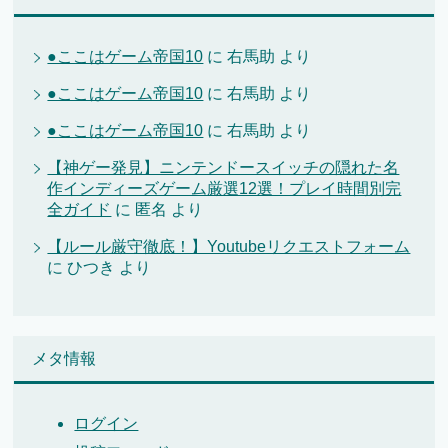
●ここはゲーム帝国10
に
右馬助
より
●ここはゲーム帝国10
に
右馬助
より
●ここはゲーム帝国10
に
右馬助
より
【神ゲー発見】ニンテンドースイッチの隠れた名
作インディーズゲーム厳選12選！プレイ時間別完
全ガイド
に
匿名
より
【ルール厳守徹底！】Youtubeリクエストフォーム
に
ひつき
より
メタ情報
ログイン