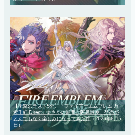
【衝撃のラスト5分】『ファイアーエムブレム 万
紫千紅 Direct』まさかの展開に阿鼻叫喚、発売が
とんでもなく楽しみになってきた件
（2026年8月5
日）