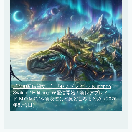
【7/30配信開始！】『ゼノブレイド2 Nintendo
Switch 2 Edition』が配信開始！新レアブレイ
ド“M.O.M.O.”や新衣装など見どころまとめ
（2026
年8月3日）