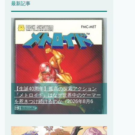
最新記事
【生誕40周年】孤高の探索アクション
『メトロイド』はなぜ世界中のゲーマー
を惹きつけ続けるのか
（2026年8月6
日）