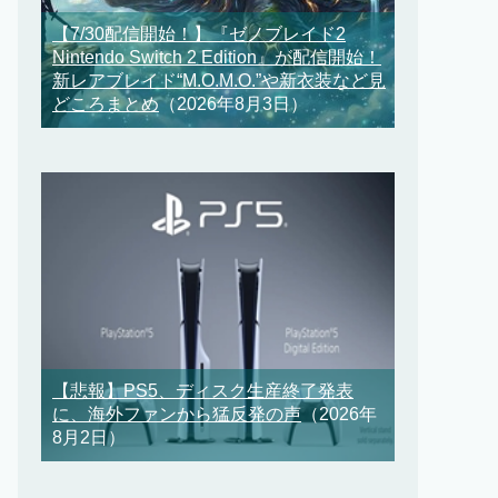
【7/30配信開始！】『ゼノブレイド2
Nintendo Switch 2 Edition』が配信開始！
新レアブレイド“M.O.M.O.”や新衣装など見
どころまとめ
（2026年8月3日）
【悲報】PS5、ディスク生産終了発表
に、海外ファンから猛反発の声
（2026年
8月2日）