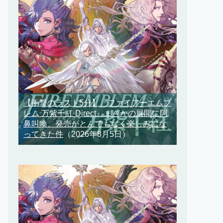
【衝撃のラスト5分】『ファイアーエムブ
レム 万紫千紅 Direct』まさかの展開に阿
鼻叫喚、発売がとんでもなく楽しみにな
ってきた件
（2026年8月5日）