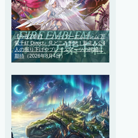
【今夜23時】『ファイアーエムブレム 万
紫千紅 Direct』見どころ予想！新主人公4
人の掘り下げやブレイズアーツの詳細に
期待
（2026年8月4日）