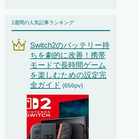
1週間の人気記事ランキング
Switch2のバッテリー持
ちを劇的に改善！携帯
モードで長時間ゲーム
を楽しむための設定完
全ガイド
(656pv)