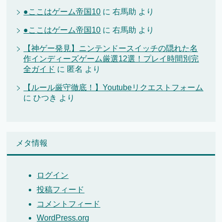
●ここはゲーム帝国10
に
右馬助
より
●ここはゲーム帝国10
に
右馬助
より
【神ゲー発見】ニンテンドースイッチの隠れた名
作インディーズゲーム厳選12選！プレイ時間別完
全ガイド
に
匿名
より
【ルール厳守徹底！】Youtubeリクエストフォーム
に
ひつき
より
メタ情報
ログイン
投稿フィード
コメントフィード
WordPress.org