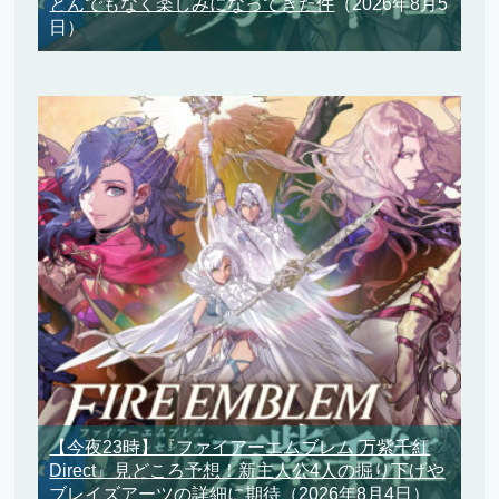
とんでもなく楽しみになってきた件
（2026年8月5
日）
【今夜23時】『ファイアーエムブレム 万紫千紅
Direct』見どころ予想！新主人公4人の掘り下げや
ブレイズアーツの詳細に期待
（2026年8月4日）