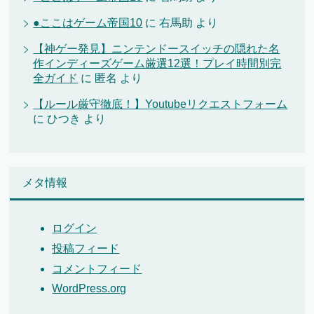
●ここはゲーム帝国10
に
右馬助
より
【神ゲー発見】ニンテンドースイッチの隠れた名
作インディーズゲーム厳選12選！プレイ時間別完
全ガイド
に
匿名
より
【ルール厳守徹底！】Youtubeリクエストフォーム
に
ひつき
より
メタ情報
ログイン
投稿フィード
コメントフィード
WordPress.org