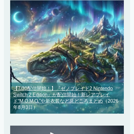
【7/30配信開始！】『ゼノブレイド2 Nintendo
Switch 2 Edition』が配信開始！新レアブレイ
ド“M.O.M.O.”や新衣装など見どころまとめ
（2026
年8月3日）