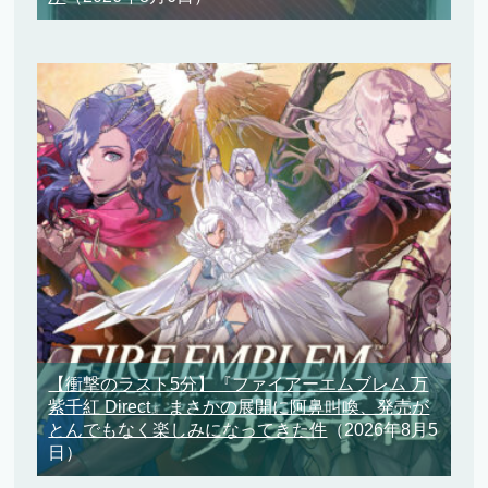
【衝撃のラスト5分】『ファイアーエムブレム 万
紫千紅 Direct』まさかの展開に阿鼻叫喚、発売が
とんでもなく楽しみになってきた件
（2026年8月5
日）