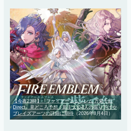
【今夜23時】『ファイアーエムブレム 万紫千紅
Direct』見どころ予想！新主人公4人の掘り下げや
ブレイズアーツの詳細に期待
（2026年8月4日）