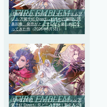
【衝撃のラスト5分】『ファイアーエムブ
レム 万紫千紅 Direct』まさかの展開に阿
鼻叫喚、発売がとんでもなく楽しみにな
ってきた件
（2026年8月5日）
【今夜23時】『ファイアーエムブレム 万
紫千紅 Direct』見どころ予想！新主人公4