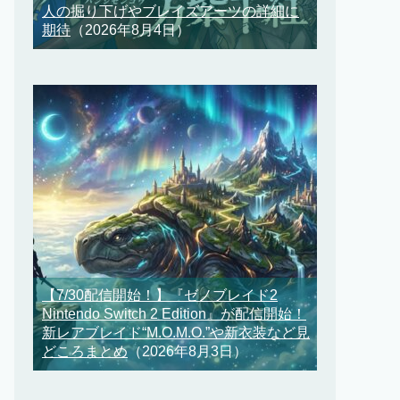
人の掘り下げやブレイズアーツの詳細に
期待
（2026年8月4日）
【7/30配信開始！】『ゼノブレイド2
Nintendo Switch 2 Edition』が配信開始！
新レアブレイド“M.O.M.O.”や新衣装など見
どころまとめ
（2026年8月3日）