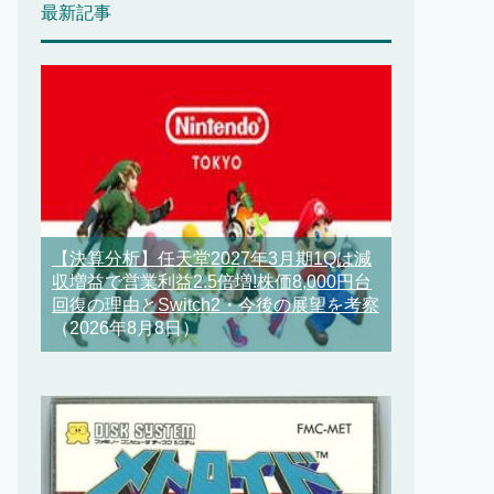
最新記事
【決算分析】任天堂2027年3月期1Qは減
収増益で営業利益2.5倍増!株価8,000円台
回復の理由とSwitch2・今後の展望を考察
（2026年8月8日）