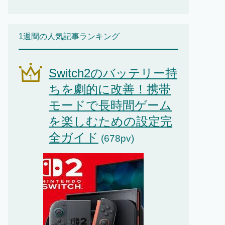
1週間の人気記事ランキング
Switch2のバッテリー持
ちを劇的に改善！携帯
モードで長時間ゲーム
を楽しむための設定完
全ガイド
(678pv)