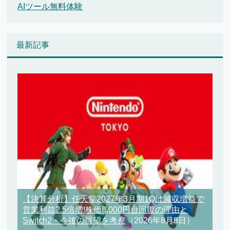
AIツール無料体験
最新記事
【決算分析】任天堂2027年3月期1Qは減収増益で
営業利益2.5倍増!株価8,000円台回復の理由と
Switch2・今後の展望を考察
（2026年8月8日）