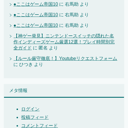
●ここはゲーム帝国10
に
右馬助
より
●ここはゲーム帝国10
に
右馬助
より
●ここはゲーム帝国10
に
右馬助
より
【神ゲー発見】ニンテンドースイッチの隠れた名
作インディーズゲーム厳選12選！プレイ時間別完
全ガイド
に
匿名
より
【ルール厳守徹底！】Youtubeリクエストフォーム
に
ひつき
より
メタ情報
ログイン
投稿フィード
コメントフィード