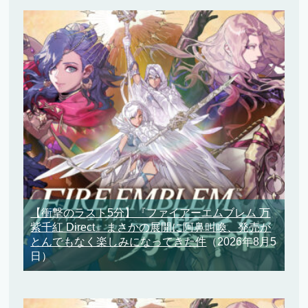
【衝撃のラスト5分】『ファイアーエムブレム 万
紫千紅 Direct』まさかの展開に阿鼻叫喚、発売が
とんでもなく楽しみになってきた件
（2026年8月5
日）