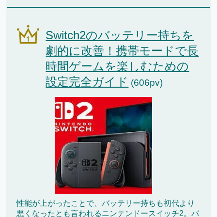
Switch2のバッテリー持ちを
劇的に改善！携帯モードで長
時間ゲームを楽しむための
設定完全ガイド
(606pv)
性能が上がったことで、バッテリー持ちも初代より
悪くなったとも言われるニンテンドースイッチ2。バ