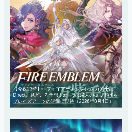
【今夜23時】『ファイアーエムブレム 万紫千紅
Direct』見どころ予想！新主人公4人の掘り下げや
ブレイズアーツの詳細に期待
（2026年8月4日）