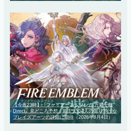
【今夜23時】『ファイアーエムブレム 万紫千紅
Direct』見どころ予想！新主人公4人の掘り下げや
ブレイズアーツの詳細に期待
（2026年8月4日）