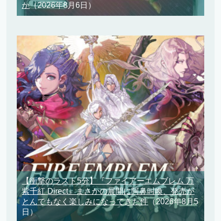
か
（2026年8月6日）
【衝撃のラスト5分】『ファイアーエムブレム 万
紫千紅 Direct』まさかの展開に阿鼻叫喚、発売が
とんでもなく楽しみになってきた件
（2026年8月5
日）