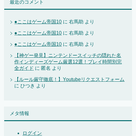
最近のコメント
●ここはゲーム帝国10
に
右馬助
より
●ここはゲーム帝国10
に
右馬助
より
●ここはゲーム帝国10
に
右馬助
より
【神ゲー発見】ニンテンドースイッチの隠れた名
作インディーズゲーム厳選12選！プレイ時間別完
全ガイド
に
匿名
より
【ルール厳守徹底！】Youtubeリクエストフォーム
に
ひつき
より
メタ情報
ログイン