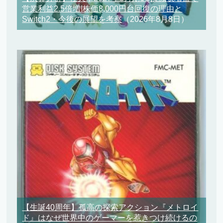
営業利益2.5倍増!株価8,000円台回復の理由と
Switch2・今後の展望を考察
（2026年8月8日）
【生誕40周年】孤高の探索アクション『メトロイ
ド』はなぜ世界中のゲーマーを惹きつけ続けるの