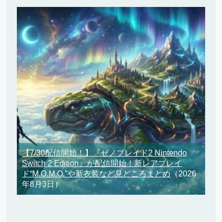
【7/30配信開始！】『ゼノブレイド2 Nintendo
Switch 2 Edition』が配信開始！新レアブレイ
ド“M.O.M.O.”や新衣装など見どころまとめ
（2026
年8月3日）