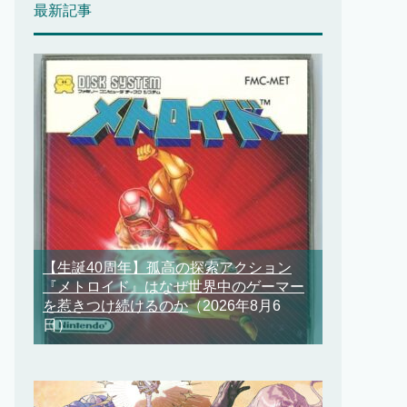
最新記事
【生誕40周年】孤高の探索アクション
『メトロイド』はなぜ世界中のゲーマー
を惹きつけ続けるのか
（2026年8月6
日）