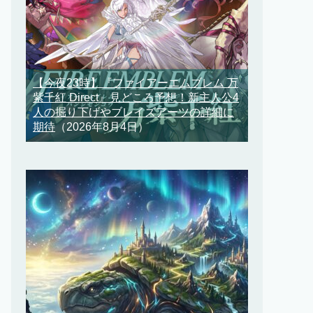
【今夜23時】『ファイアーエムブレム 万
紫千紅 Direct』見どころ予想！新主人公4
人の掘り下げやブレイズアーツの詳細に
期待
（2026年8月4日）