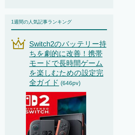
1週間の人気記事ランキング
Switch2のバッテリー持
ちを劇的に改善！携帯
モードで長時間ゲーム
を楽しむための設定完
全ガイド
(646pv)