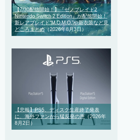
【7/30配信開始！】『ゼノブレイド2
Nintendo Switch 2 Edition』が配信開始！
新レアブレイド“M.O.M.O.”や新衣装など見
どころまとめ
（2026年8月3日）
【悲報】PS5、ディスク生産終了発表
に、海外ファンから猛反発の声
（2026年
8月2日）