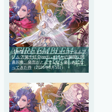
【衝撃のラスト5分】『ファイアーエムブ
レム 万紫千紅 Direct』まさかの展開に阿
鼻叫喚、発売がとんでもなく楽しみにな
ってきた件
（2026年8月5日）