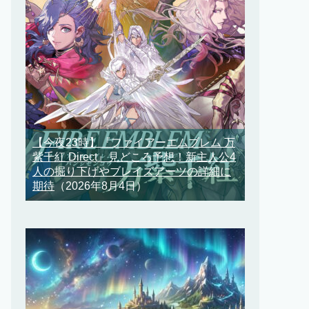
【今夜23時】『ファイアーエムブレム 万
紫千紅 Direct』見どころ予想！新主人公4
人の掘り下げやブレイズアーツの詳細に
期待
（2026年8月4日）