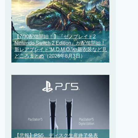
【7/30配信開始！】『ゼノブレイド2
Nintendo Switch 2 Edition』が配信開始！
新レアブレイド“M.O.M.O.”や新衣装など見
どころまとめ
（2026年8月3日）
【悲報】PS5、ディスク生産終了発表