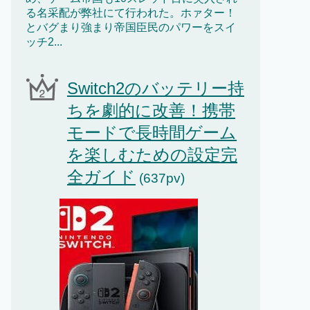
る名采配が弊社にて行われた。ホァター！
とバグまり強まり帝国臣民のパワーをスイ
ッチ2...
Switch2のバッテリー持
ちを劇的に改善！携帯
モードで長時間ゲーム
を楽しむための設定完
全ガイド
(637pv)