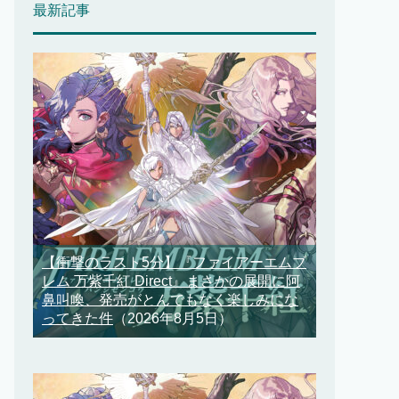
最新記事
【衝撃のラスト5分】『ファイアーエムブ
レム 万紫千紅 Direct』まさかの展開に阿
鼻叫喚、発売がとんでもなく楽しみにな
ってきた件
（2026年8月5日）