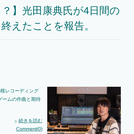
？】光田康典氏が4日間の
を終えたことを報告。
規模レコーディング
ゲームの作曲と期待
続きを読む
Comment(0)