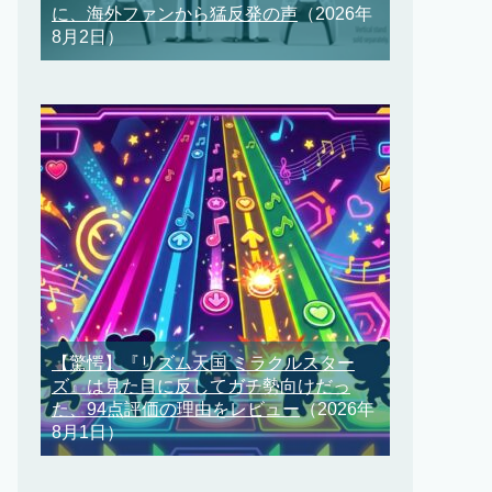
に、海外ファンから猛反発の声
（2026年
8月2日）
【驚愕】『リズム天国 ミラクルスター
ズ』は見た目に反してガチ勢向けだっ
た、94点評価の理由をレビュー
（2026年
8月1日）