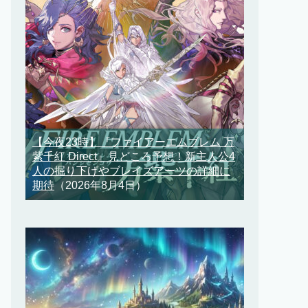
【今夜23時】『ファイアーエムブレム 万
紫千紅 Direct』見どころ予想！新主人公4
人の掘り下げやブレイズアーツの詳細に
期待
（2026年8月4日）