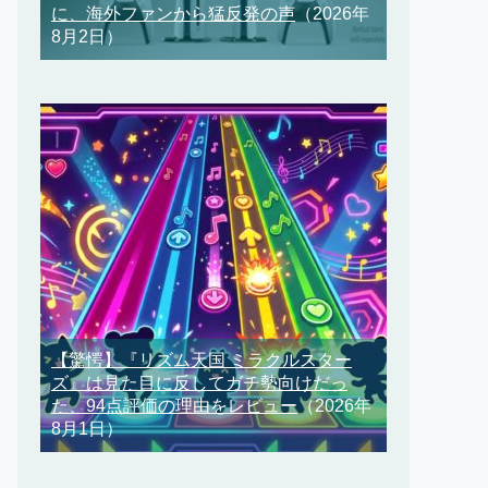
に、海外ファンから猛反発の声
（2026年
8月2日）
【驚愕】『リズム天国 ミラクルスター
ズ』は見た目に反してガチ勢向けだっ
た、94点評価の理由をレビュー
（2026年
8月1日）