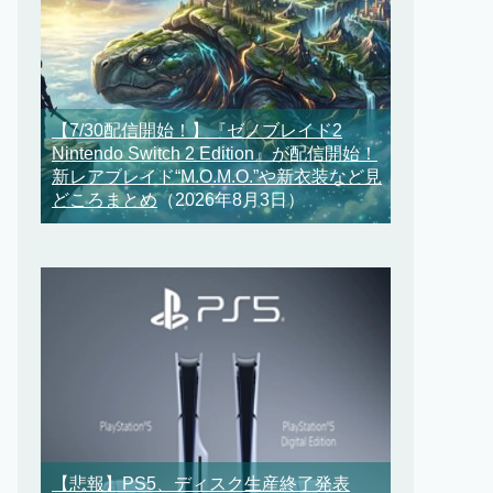
【7/30配信開始！】『ゼノブレイド2
Nintendo Switch 2 Edition』が配信開始！
新レアブレイド“M.O.M.O.”や新衣装など見
どころまとめ
（2026年8月3日）
【悲報】PS5、ディスク生産終了発表