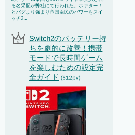
る名采配が弊社にて行われた。ホァター！
とバグまり強まり帝国臣民のパワーをスイ
ッチ2...
Switch2のバッテリー持
ちを劇的に改善！携帯
モードで長時間ゲーム
を楽しむための設定完
全ガイド
(612pv)