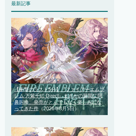
最新記事
【衝撃のラスト5分】『ファイアーエムブ
レム 万紫千紅 Direct』まさかの展開に阿
鼻叫喚、発売がとんでもなく楽しみにな
ってきた件
（2026年8月5日）