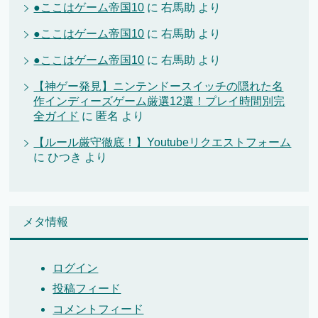
●ここはゲーム帝国10
に
右馬助
より
●ここはゲーム帝国10
に
右馬助
より
●ここはゲーム帝国10
に
右馬助
より
【神ゲー発見】ニンテンドースイッチの隠れた名
作インディーズゲーム厳選12選！プレイ時間別完
全ガイド
に
匿名
より
【ルール厳守徹底！】Youtubeリクエストフォーム
に
ひつき
より
メタ情報
ログイン
投稿フィード
コメントフィード