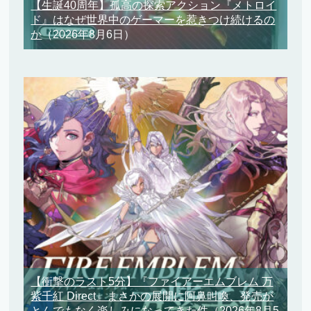
【生誕40周年】孤高の探索アクション『メトロイ
ド』はなぜ世界中のゲーマーを惹きつけ続けるの
か
（2026年8月6日）
【衝撃のラスト5分】『ファイアーエムブレム 万
紫千紅 Direct』まさかの展開に阿鼻叫喚、発売が
とんでもなく楽しみになってきた件
（2026年8月5