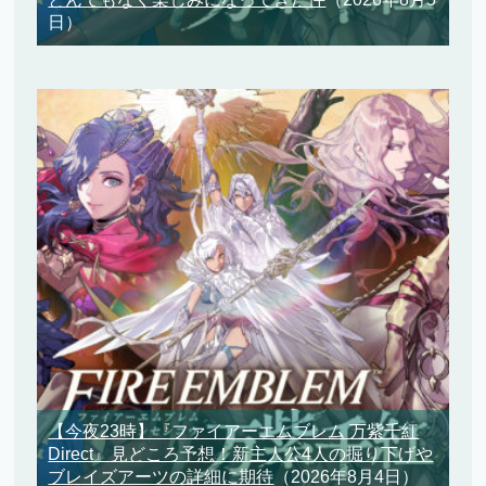
日）
【今夜23時】『ファイアーエムブレム 万紫千紅
Direct』見どころ予想！新主人公4人の掘り下げや
ブレイズアーツの詳細に期待
（2026年8月4日）