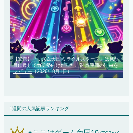
【驚愕】『リズム天国 ミラクルスターズ』は見た
目に反してガチ勢向けだった、94点評価の理由を
レビュー
（2026年8月1日）
1週間の人気記事ランキング
●ここはゲーム帝国10