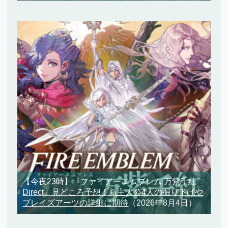
【今夜23時】『ファイアーエムブレム 万紫千紅
Direct』見どころ予想！新主人公4人の掘り下げや
ブレイズアーツの詳細に期待
（2026年8月4日）