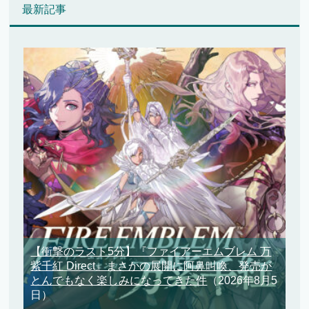
最新記事
【衝撃のラスト5分】『ファイアーエムブレム 万
紫千紅 Direct』まさかの展開に阿鼻叫喚、発売が
とんでもなく楽しみになってきた件
（2026年8月5
日）