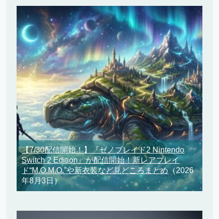
【7/30配信開始！】『ゼノブレイド2 Nintendo
Switch 2 Edition』が配信開始！新レアブレイ
ド“M.O.M.O.”や新衣装など見どころまとめ
（2026
年8月3日）