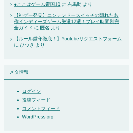
●ここはゲーム帝国10
に
右馬助
より
【神ゲー発見】ニンテンドースイッチの隠れた名
作インディーズゲーム厳選12選！プレイ時間別完
全ガイド
に
匿名
より
【ルール厳守徹底！】Youtubeリクエストフォーム
に
ひつき
より
メタ情報
ログイン
投稿フィード
コメントフィード
WordPress.org