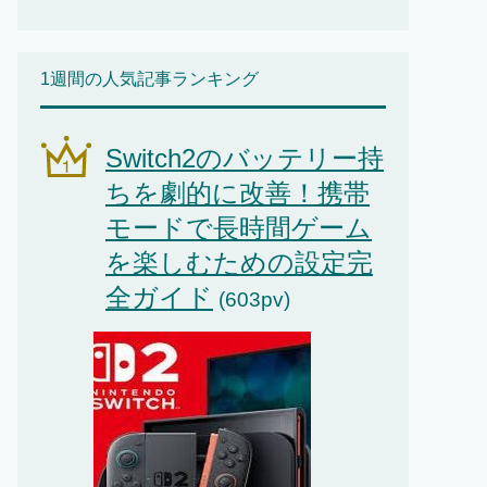
1週間の人気記事ランキング
Switch2のバッテリー持
ちを劇的に改善！携帯
モードで長時間ゲーム
を楽しむための設定完
全ガイド
(603pv)