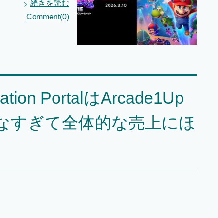
続きを読む
Comment(0)
on PortalはArcade1Up
なすぎて全体的な売上にほ