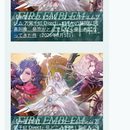
【衝撃のラスト5分】『ファイアーエムブ
レム 万紫千紅 Direct』まさかの展開に阿
鼻叫喚、発売がとんでもなく楽しみにな
ってきた件
（2026年8月5日）
【今夜23時】『ファイアーエムブレム 万
紫千紅 Direct』見どころ予想！新主人公4