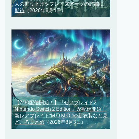
人の掘り下げやブレイズアーツの詳細に
期待
（2026年8月4日）
【7/30配信開始！】『ゼノブレイド2
Nintendo Switch 2 Edition』が配信開始！
新レアブレイド“M.O.M.O.”や新衣装など見
どころまとめ
（2026年8月3日）