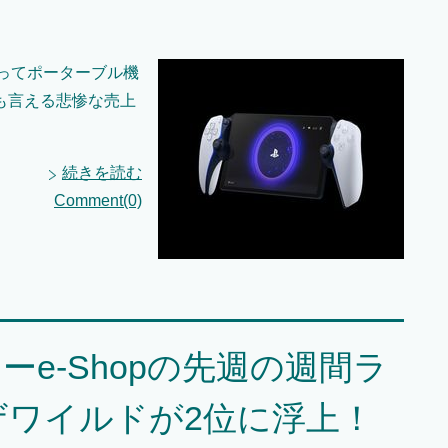
ゃってポーターブル機
爆死とも言える悲惨な売上
続きを読む
Comment(0)
e-Shopの先週の週間ラ
ワイルドが2位に浮上！