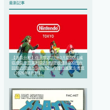
最新記事
【決算分析】任天堂2027年3月期1Qは減
収増益で営業利益2.5倍増!株価8,000円台
回復の理由とSwitch2・今後の展望を考察
（2026年8月8日）