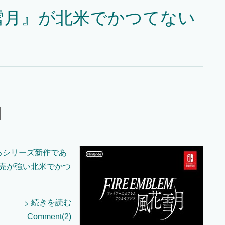
雪月』が北米でかつてない
るシリーズ新作であ
売が強い北米でかつ
続きを読む
Comment(2)