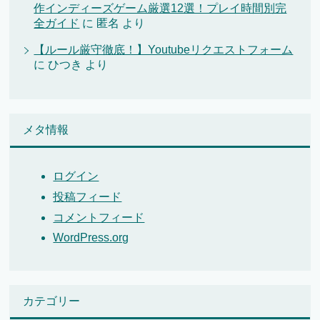
作インディーズゲーム厳選12選！プレイ時間別完
全ガイド
に
匿名
より
【ルール厳守徹底！】Youtubeリクエストフォーム
に
ひつき
より
メタ情報
ログイン
投稿フィード
コメントフィード
WordPress.org
カテゴリー