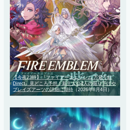
【今夜23時】『ファイアーエムブレム 万紫千紅
Direct』見どころ予想！新主人公4人の掘り下げや
ブレイズアーツの詳細に期待
（2026年8月4日）