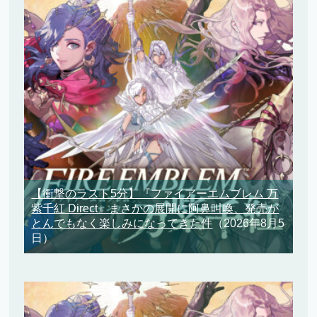
【衝撃のラスト5分】『ファイアーエムブレム 万
紫千紅 Direct』まさかの展開に阿鼻叫喚、発売が
とんでもなく楽しみになってきた件
（2026年8月5
日）