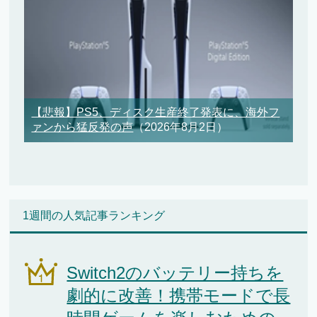
【悲報】PS5、ディスク生産終了発表に、海外フ
ァンから猛反発の声
（2026年8月2日）
1週間の人気記事ランキング
Switch2のバッテリー持ちを
劇的に改善！携帯モードで長