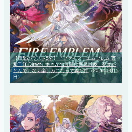
【衝撃のラスト5分】『ファイアーエムブレム 万
紫千紅 Direct』まさかの展開に阿鼻叫喚、発売が
とんでもなく楽しみになってきた件
（2026年8月5
日）