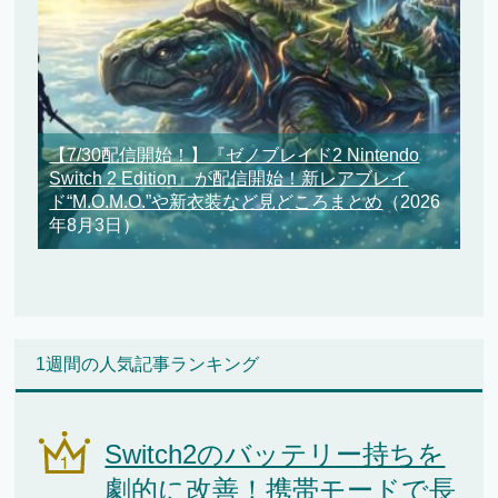
【7/30配信開始！】『ゼノブレイド2 Nintendo
Switch 2 Edition』が配信開始！新レアブレイ
ド“M.O.M.O.”や新衣装など見どころまとめ
（2026
年8月3日）
1週間の人気記事ランキング
Switch2のバッテリー持ちを
劇的に改善！携帯モードで長