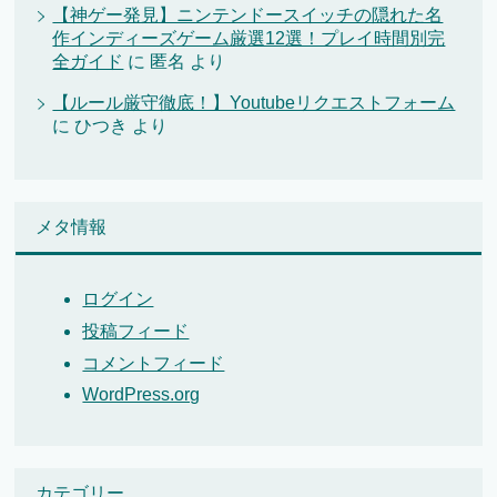
【神ゲー発見】ニンテンドースイッチの隠れた名
作インディーズゲーム厳選12選！プレイ時間別完
全ガイド
に
匿名
より
【ルール厳守徹底！】Youtubeリクエストフォーム
に
ひつき
より
メタ情報
ログイン
投稿フィード
コメントフィード
WordPress.org
カテゴリー