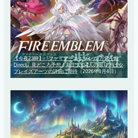
【今夜23時】『ファイアーエムブレム 万紫千紅
Direct』見どころ予想！新主人公4人の掘り下げや
ブレイズアーツの詳細に期待
（2026年8月4日）