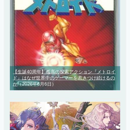
【生誕40周年】孤高の探索アクション『メトロイ
ド』はなぜ世界中のゲーマーを惹きつけ続けるの
か
（2026年8月6日）