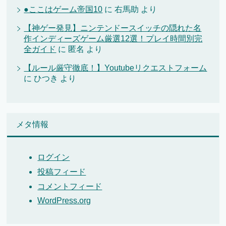
●ここはゲーム帝国10
に
右馬助
より
【神ゲー発見】ニンテンドースイッチの隠れた名
作インディーズゲーム厳選12選！プレイ時間別完
全ガイド
に
匿名
より
【ルール厳守徹底！】Youtubeリクエストフォーム
に
ひつき
より
メタ情報
ログイン
投稿フィード
コメントフィード
WordPress.org