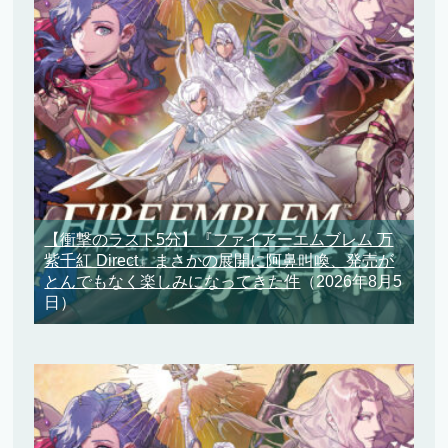
【衝撃のラスト5分】『ファイアーエムブレム 万
紫千紅 Direct』まさかの展開に阿鼻叫喚、発売が
とんでもなく楽しみになってきた件
（2026年8月5
日）