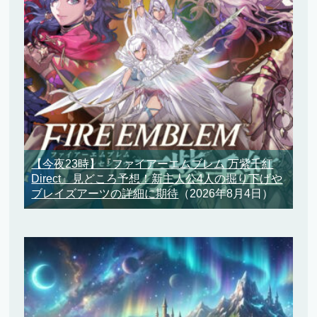
【今夜23時】『ファイアーエムブレム 万紫千紅
Direct』見どころ予想！新主人公4人の掘り下げや
ブレイズアーツの詳細に期待
（2026年8月4日）