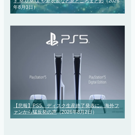
ド“M.O.M.O.”や新衣装など見どころまとめ
（2026
年8月3日）
【悲報】PS5、ディスク生産終了発表に、海外フ
ァンから猛反発の声
（2026年8月2日）