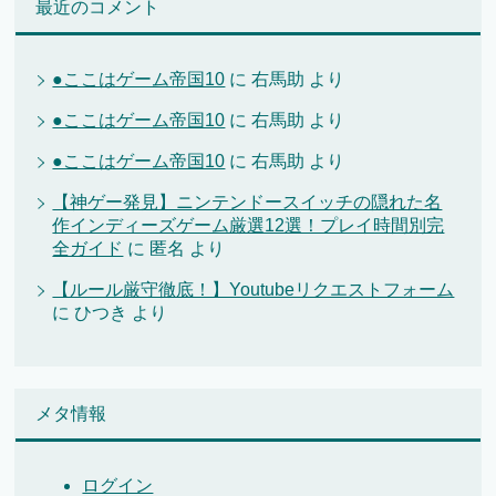
最近のコメント
●ここはゲーム帝国10
に
右馬助
より
●ここはゲーム帝国10
に
右馬助
より
●ここはゲーム帝国10
に
右馬助
より
【神ゲー発見】ニンテンドースイッチの隠れた名
作インディーズゲーム厳選12選！プレイ時間別完
全ガイド
に
匿名
より
【ルール厳守徹底！】Youtubeリクエストフォーム
に
ひつき
より
メタ情報
ログイン