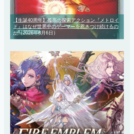
【生誕40周年】孤高の探索アクション『メトロイ
ド』はなぜ世界中のゲーマーを惹きつけ続けるの
か
（2026年8月6日）