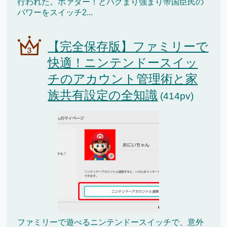
行われた。ホァター！とバグまり強まり帝国臣民の
パワーをスイッチ2...
【完全保存版】ファミリーで
快適！ニンテンドースイッ
チのアカウント管理術と家
族共有設定の全知識
(414pv)
ファミリーで遊べるニンテンドースイッチで、意外