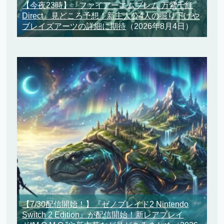
【今夜23時】『ファイアーエムブレム 万紫千紅
Direct』見どころ予想！新主人公4人の掘り下げや
ブレイズアーツの詳細に期待
（2026年8月4日）
【7/30配信開始！】『ゼノブレイド2 Nintendo
Switch 2 Edition』が配信開始！新レアブレイ