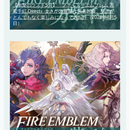
【衝撃のラスト5分】『ファイアーエムブレム 万
紫千紅 Direct』まさかの展開に阿鼻叫喚、発売が
とんでもなく楽しみになってきた件
（2026年8月5
日）