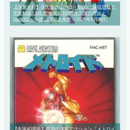
【決算分析】任天堂2027年3月期1Qは減収増益で
営業利益2.5倍増!株価8,000円台回復の理由と
Switch2・今後の展望を考察
（2026年8月8日）
【生誕40周年】孤高の探索アクション『メトロイ