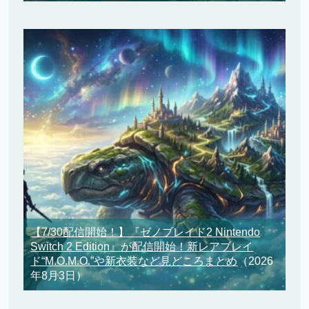
【7/30配信開始！】『ゼノブレイド2 Nintendo
Switch 2 Edition』が配信開始！新レアブレイ
ド“M.O.M.O.”や新衣装など見どころまとめ
（2026
年8月3日）