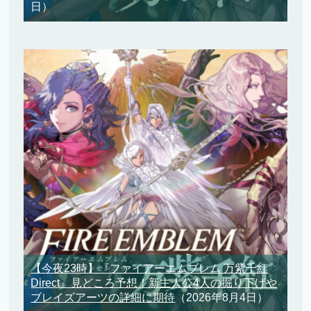
日）
【今夜23時】『ファイアーエムブレム 万紫千紅
Direct』見どころ予想！新主人公4人の掘り下げや
ブレイズアーツの詳細に期待
（2026年8月4日）