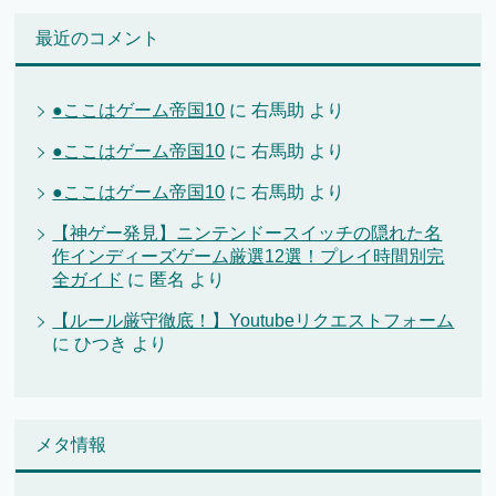
最近のコメント
●ここはゲーム帝国10
に
右馬助
より
●ここはゲーム帝国10
に
右馬助
より
●ここはゲーム帝国10
に
右馬助
より
【神ゲー発見】ニンテンドースイッチの隠れた名
作インディーズゲーム厳選12選！プレイ時間別完
全ガイド
に
匿名
より
【ルール厳守徹底！】Youtubeリクエストフォーム
に
ひつき
より
メタ情報