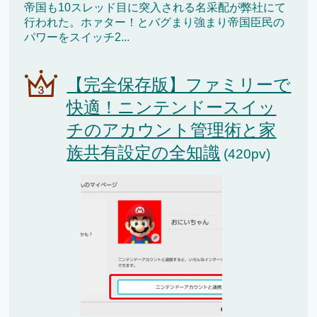
帝国も10スレッド目に突入される名采配が弊社にて
行われた。ホァター！とバグまり強まり帝国臣民の
パワーをスイッチ2...
【完全保存版】ファミリーで
快適！ニンテンドースイッ
チのアカウント管理術と家
族共有設定の全知識
(420pv)