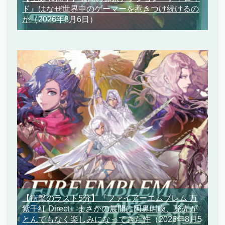
ド』はなぜ世界中のゲーマーを惹きつけ続けるの
か
（2026年8月6日）
【衝撃のラスト5分】『ファイアーエムブレム 万
紫千紅 Direct』まさかの展開に阿鼻叫喚、発売が
とんでもなく楽しみになってきた件
（2026年8月5