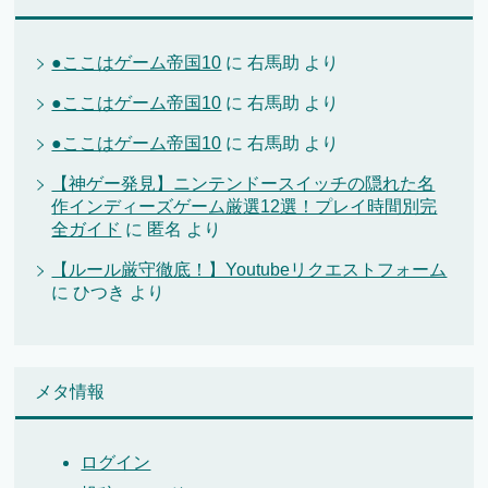
●ここはゲーム帝国10
に
右馬助
より
●ここはゲーム帝国10
に
右馬助
より
●ここはゲーム帝国10
に
右馬助
より
【神ゲー発見】ニンテンドースイッチの隠れた名
作インディーズゲーム厳選12選！プレイ時間別完
全ガイド
に
匿名
より
【ルール厳守徹底！】Youtubeリクエストフォーム
に
ひつき
より
メタ情報
ログイン