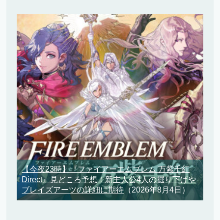
【今夜23時】『ファイアーエムブレム 万紫千紅
Direct』見どころ予想！新主人公4人の掘り下げや
ブレイズアーツの詳細に期待
（2026年8月4日）