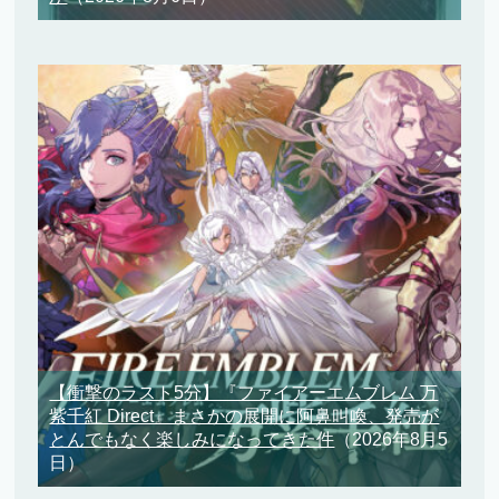
【衝撃のラスト5分】『ファイアーエムブレム 万
紫千紅 Direct』まさかの展開に阿鼻叫喚、発売が
とんでもなく楽しみになってきた件
（2026年8月5
日）