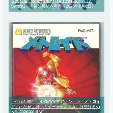
営業利益2.5倍増!株価8,000円台回復の理由と
Switch2・今後の展望を考察
（2026年8月8日）
【生誕40周年】孤高の探索アクション『メトロイ
ド』はなぜ世界中のゲーマーを惹きつけ続けるの
か
（2026年8月6日）