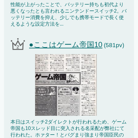
性能が上がったことで、バッテリー持ちも初代より
悪くなったとも言われるニンテンドースイッチ2。バ
ッテリー消費を抑え、少しでも携帯モードで長く使
えるような設定方法を...
●ここはゲーム帝国10
(581pv)
本日はスイッチ2ダイレクトが行われるため、ゲーム
帝国も10スレッド目に突入される名采配が弊社にて
行われた。ホァター！とバグまり強まり帝国臣民の