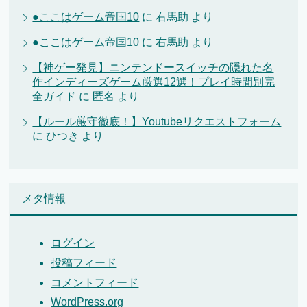
●ここはゲーム帝国10
に
右馬助
より
●ここはゲーム帝国10
に
右馬助
より
【神ゲー発見】ニンテンドースイッチの隠れた名
作インディーズゲーム厳選12選！プレイ時間別完
全ガイド
に
匿名
より
【ルール厳守徹底！】Youtubeリクエストフォーム
に
ひつき
より
メタ情報
ログイン
投稿フィード
コメントフィード
WordPress.org