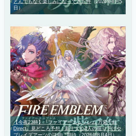
とんでもなく楽しみになってきた件
（2026年8月5
日）
【今夜23時】『ファイアーエムブレム 万紫千紅
Direct』見どころ予想！新主人公4人の掘り下げや
ブレイズアーツの詳細に期待
（2026年8月4日）