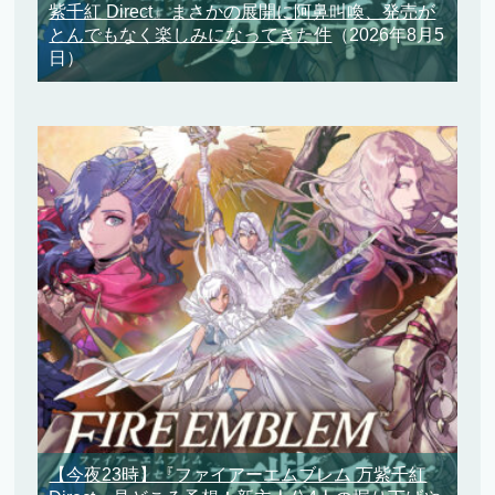
紫千紅 Direct』まさかの展開に阿鼻叫喚、発売が
とんでもなく楽しみになってきた件
（2026年8月5
日）
【今夜23時】『ファイアーエムブレム 万紫千紅