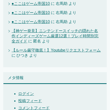
●ここはゲーム帝国10
に
右馬助
より
●ここはゲーム帝国10
に
右馬助
より
●ここはゲーム帝国10
に
右馬助
より
【神ゲー発見】ニンテンドースイッチの隠れた名
作インディーズゲーム厳選12選！プレイ時間別完
全ガイド
に
匿名
より
【ルール厳守徹底！】Youtubeリクエストフォーム
に
ひつき
より
メタ情報
ログイン
投稿フィード
コメントフィード