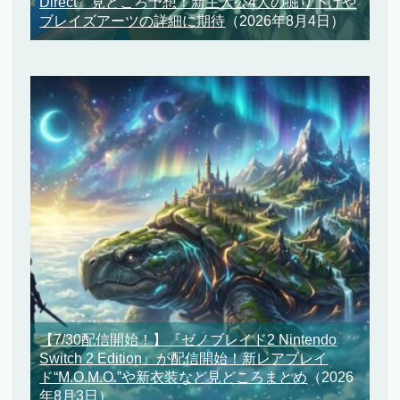
Direct』見どころ予想！新主人公4人の掘り下げや
ブレイズアーツの詳細に期待
（2026年8月4日）
【7/30配信開始！】『ゼノブレイド2 Nintendo
Switch 2 Edition』が配信開始！新レアブレイ
ド“M.O.M.O.”や新衣装など見どころまとめ
（2026
年8月3日）