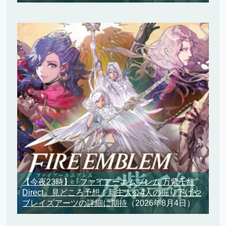
【今夜23時】『ファイアーエムブレム 万紫千紅
Direct』見どころ予想！新主人公4人の掘り下げや
ブレイズアーツの詳細に期待
（2026年8月4日）