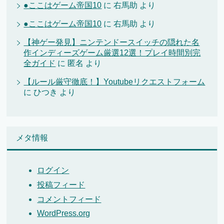
●ここはゲーム帝国10
に
右馬助
より
●ここはゲーム帝国10
に
右馬助
より
【神ゲー発見】ニンテンドースイッチの隠れた名
作インディーズゲーム厳選12選！プレイ時間別完
全ガイド
に
匿名
より
【ルール厳守徹底！】Youtubeリクエストフォーム
に
ひつき
より
メタ情報
ログイン
投稿フィード
コメントフィード
WordPress.org