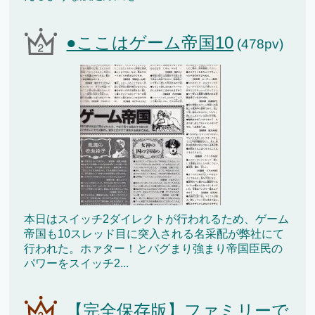
●ここはゲーム帝国10
(478pv)
本日はスイッチ2ダイレクトが行われるため、ゲーム
帝国も10スレッド目に突入される名采配が弊社にて
行われた。ホァター！とバグまり強まり帝国臣民の
パワーをスイッチ2...
【完全保存版】ファミリーで