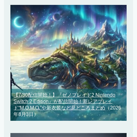
【7/30配信開始！】『ゼノブレイド2 Nintendo
Switch 2 Edition』が配信開始！新レアブレイ
ド“M.O.M.O.”や新衣装など見どころまとめ
（2026
年8月3日）