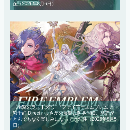
か
（2026年8月6日）
【衝撃のラスト5分】『ファイアーエムブレム 万
紫千紅 Direct』まさかの展開に阿鼻叫喚、発売が
とんでもなく楽しみになってきた件
（2026年8月5
日）