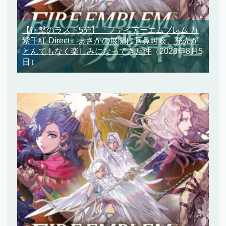
【衝撃のラスト5分】『ファイアーエムブレム 万
紫千紅 Direct』まさかの展開に阿鼻叫喚、発売が
とんでもなく楽しみになってきた件
（2026年8月5
日）