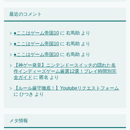
最近のコメント
●ここはゲーム帝国10
に
右馬助
より
●ここはゲーム帝国10
に
右馬助
より
●ここはゲーム帝国10
に
右馬助
より
【神ゲー発見】ニンテンドースイッチの隠れた名
作インディーズゲーム厳選12選！プレイ時間別完
全ガイド
に
匿名
より
【ルール厳守徹底！】Youtubeリクエストフォーム
に
ひつき
より
メタ情報