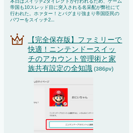
本日はスイッチ2ダイレクトが行われるため、ゲーム
帝国も10スレッド目に突入される名采配が弊社にて
行われた。ホァター！とバグまり強まり帝国臣民の
パワーをスイッチ2...
【完全保存版】ファミリーで
快適！ニンテンドースイッ
チのアカウント管理術と家
族共有設定の全知識
(386pv)