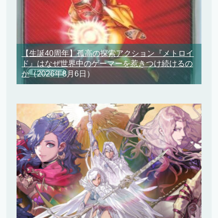
【生誕40周年】孤高の探索アクション『メトロイ
ド』はなぜ世界中のゲーマーを惹きつけ続けるの
か
（2026年8月6日）