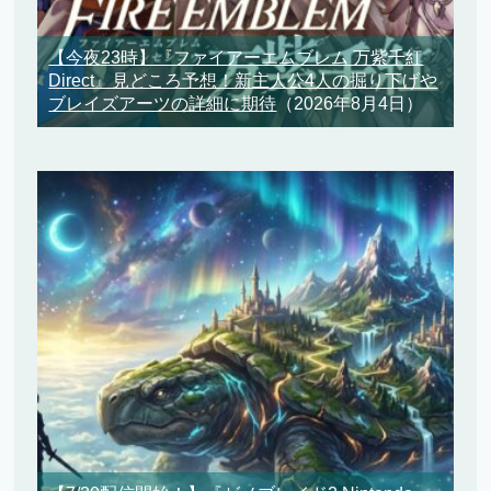
【今夜23時】『ファイアーエムブレム 万紫千紅
Direct』見どころ予想！新主人公4人の掘り下げや
ブレイズアーツの詳細に期待
（2026年8月4日）