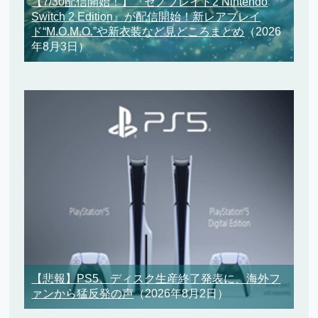
【7/30配信開始！】『ゼノブレイド2 Nintendo
Switch 2 Edition』が配信開始！新レアブレイ
ド“M.O.M.O.”や新衣装など見どころまとめ
（2026
年8月3日）
【悲報】PS5、ディスク生産終了発表に、海外フ
ァンから猛反発の声
（2026年8月2日）