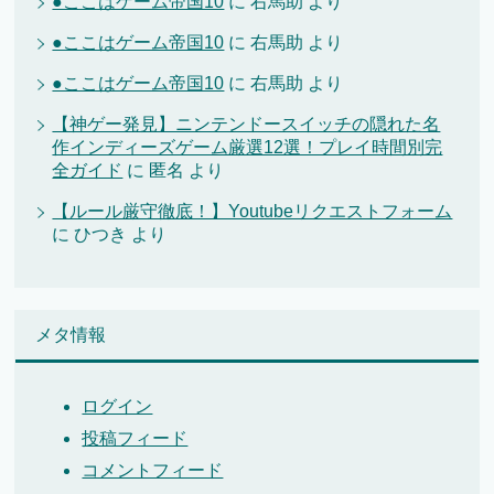
●ここはゲーム帝国10
に
右馬助
より
●ここはゲーム帝国10
に
右馬助
より
●ここはゲーム帝国10
に
右馬助
より
【神ゲー発見】ニンテンドースイッチの隠れた名
作インディーズゲーム厳選12選！プレイ時間別完
全ガイド
に
匿名
より
【ルール厳守徹底！】Youtubeリクエストフォーム
に
ひつき
より
メタ情報
ログイン
投稿フィード
コメントフィード