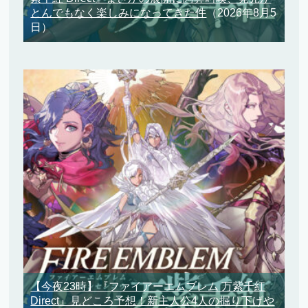
とんでもなく楽しみになってきた件
（2026年8月5
日）
【今夜23時】『ファイアーエムブレム 万紫千紅
Direct』見どころ予想！新主人公4人の掘り下げや