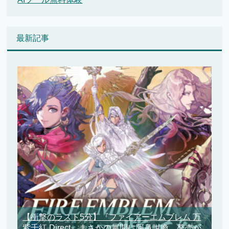
最新記事
【衝撃のラスト5分】『ファイアーエムブレム 万
紫千紅 Direct』まさかの展開に阿鼻叫喚、発売が