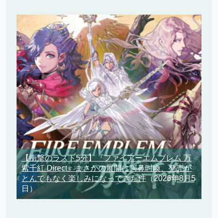
【衝撃のラスト5分】『ファイアーエムブレム 万
紫千紅 Direct』まさかの展開に阿鼻叫喚、発売が
とんでもなく楽しみになってきた件
（2026年8月5
日）