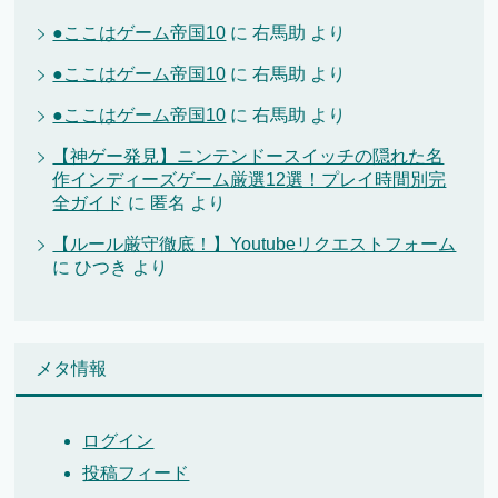
●ここはゲーム帝国10
に
右馬助
より
●ここはゲーム帝国10
に
右馬助
より
●ここはゲーム帝国10
に
右馬助
より
【神ゲー発見】ニンテンドースイッチの隠れた名
作インディーズゲーム厳選12選！プレイ時間別完
全ガイド
に
匿名
より
【ルール厳守徹底！】Youtubeリクエストフォーム
に
ひつき
より
メタ情報
ログイン
投稿フィード