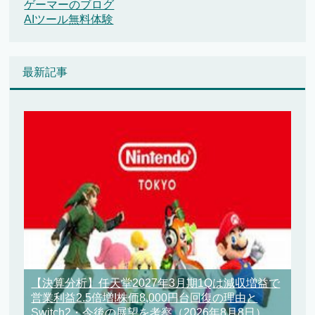
ゲーマーのブログ
AIツール無料体験
最新記事
【決算分析】任天堂2027年3月期1Qは減収増益で
営業利益2.5倍増!株価8,000円台回復の理由と
Switch2・今後の展望を考察
（2026年8月8日）