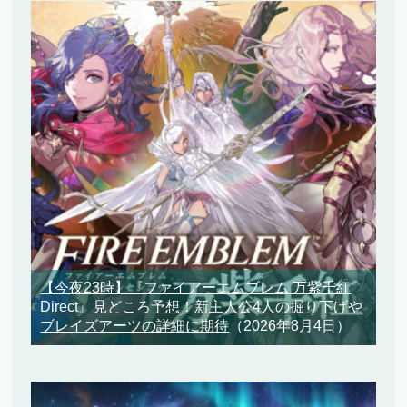
【今夜23時】『ファイアーエムブレム 万紫千紅
Direct』見どころ予想！新主人公4人の掘り下げや
ブレイズアーツの詳細に期待
（2026年8月4日）