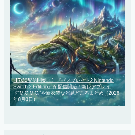
【7/30配信開始！】『ゼノブレイド2 Nintendo
Switch 2 Edition』が配信開始！新レアブレイ
ド“M.O.M.O.”や新衣装など見どころまとめ
（2026
年8月3日）