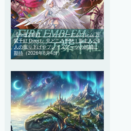
【今夜23時】『ファイアーエムブレム 万
紫千紅 Direct』見どころ予想！新主人公4
人の掘り下げやブレイズアーツの詳細に
期待
（2026年8月4日）