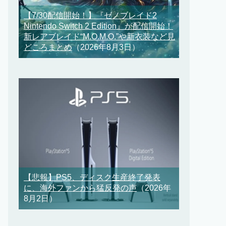
【7/30配信開始！】『ゼノブレイド2
Nintendo Switch 2 Edition』が配信開始！
新レアブレイド“M.O.M.O.”や新衣装など見
どころまとめ
（2026年8月3日）
【悲報】PS5、ディスク生産終了発表
に、海外ファンから猛反発の声
（2026年
8月2日）