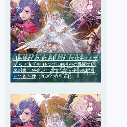
【衝撃のラスト5分】『ファイアーエムブ
レム 万紫千紅 Direct』まさかの展開に阿
鼻叫喚、発売がとんでもなく楽しみにな
ってきた件
（2026年8月5日）