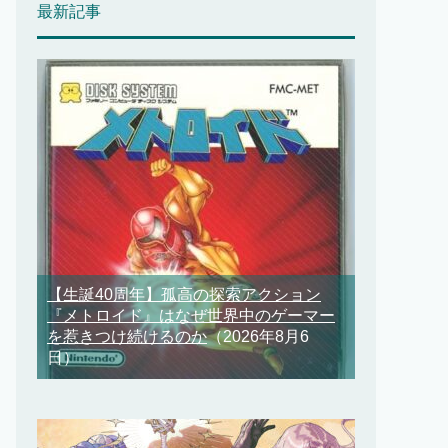
最新記事
【生誕40周年】孤高の探索アクション
『メトロイド』はなぜ世界中のゲーマー
を惹きつけ続けるのか
（2026年8月6
日）