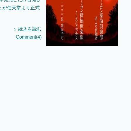
とが任天堂より正式
続きを読む
Comment(4)