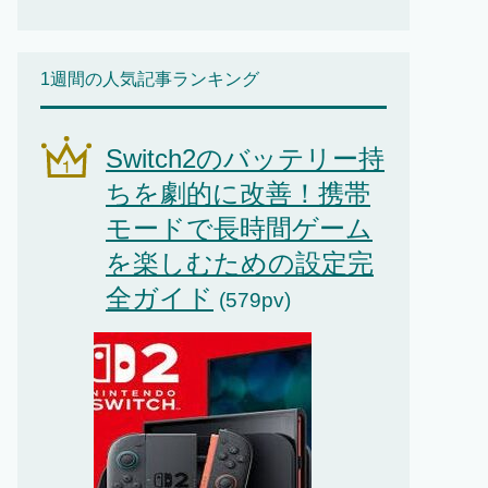
1週間の人気記事ランキング
Switch2のバッテリー持
ちを劇的に改善！携帯
モードで長時間ゲーム
を楽しむための設定完
全ガイド
(579pv)