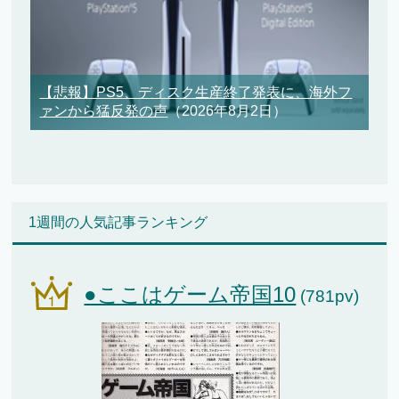
【悲報】PS5、ディスク生産終了発表に、海外フ
ァンから猛反発の声
（2026年8月2日）
1週間の人気記事ランキング
●ここはゲーム帝国10
(781pv)