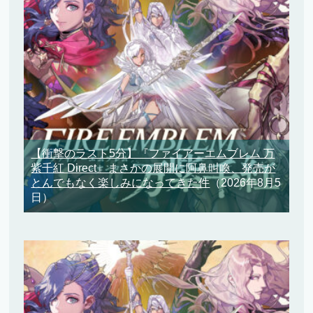
【衝撃のラスト5分】『ファイアーエムブレム 万
紫千紅 Direct』まさかの展開に阿鼻叫喚、発売が
とんでもなく楽しみになってきた件
（2026年8月5
日）