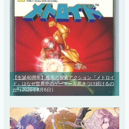
【生誕40周年】孤高の探索アクション『メトロイ
ド』はなぜ世界中のゲーマーを惹きつけ続けるの
か
（2026年8月6日）