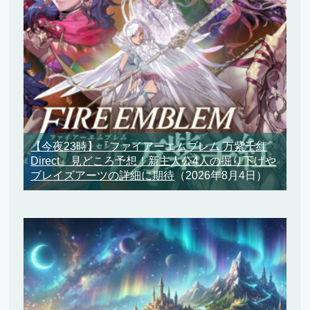
【今夜23時】『ファイアーエムブレム 万紫千紅
Direct』見どころ予想！新主人公4人の掘り下げや
ブレイズアーツの詳細に期待
（2026年8月4日）