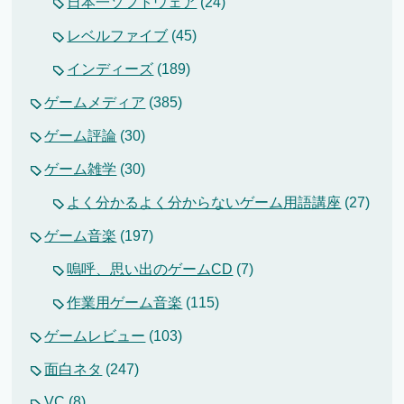
日本一ソフトウェア
(24)
レベルファイブ
(45)
インディーズ
(189)
ゲームメディア
(385)
ゲーム評論
(30)
ゲーム雑学
(30)
よく分かるよく分からないゲーム用語講座
(27)
ゲーム音楽
(197)
嗚呼、思い出のゲームCD
(7)
作業用ゲーム音楽
(115)
ゲームレビュー
(103)
面白ネタ
(247)
VC
(8)