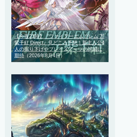
【今夜23時】『ファイアーエムブレム 万
紫千紅 Direct』見どころ予想！新主人公4
人の掘り下げやブレイズアーツの詳細に
期待
（2026年8月4日）