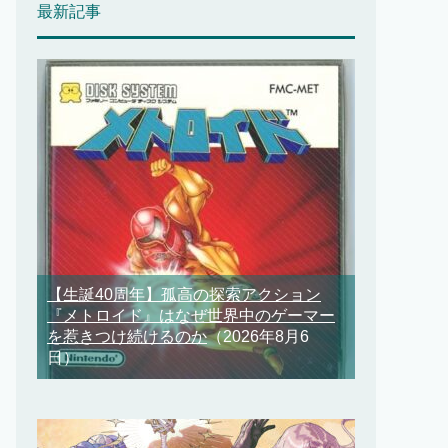
最新記事
【生誕40周年】孤高の探索アクション
『メトロイド』はなぜ世界中のゲーマー
を惹きつけ続けるのか
（2026年8月6
日）