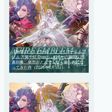
【衝撃のラスト5分】『ファイアーエムブ
レム 万紫千紅 Direct』まさかの展開に阿
鼻叫喚、発売がとんでもなく楽しみにな
ってきた件
（2026年8月5日）