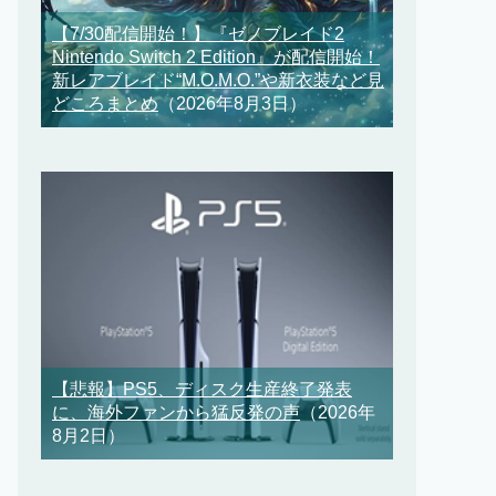
【7/30配信開始！】『ゼノブレイド2
Nintendo Switch 2 Edition』が配信開始！
新レアブレイド“M.O.M.O.”や新衣装など見
どころまとめ
（2026年8月3日）
【悲報】PS5、ディスク生産終了発表
に、海外ファンから猛反発の声
（2026年
8月2日）