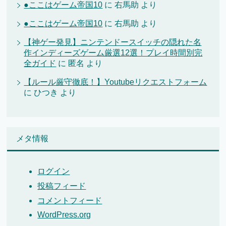
●ここはゲーム帝国10
に
右馬助
より
●ここはゲーム帝国10
に
右馬助
より
【神ゲー発見】ニンテンドースイッチの隠れた名
作インディーズゲーム厳選12選！プレイ時間別完
全ガイド
に
匿名
より
【ルール厳守徹底！】Youtubeリクエストフォーム
に
ひつき
より
メタ情報
ログイン
投稿フィード
コメントフィード
WordPress.org