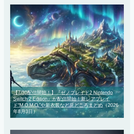
【7/30配信開始！】『ゼノブレイド2 Nintendo
Switch 2 Edition』が配信開始！新レアブレイ
ド“M.O.M.O.”や新衣装など見どころまとめ
（2026
年8月3日）