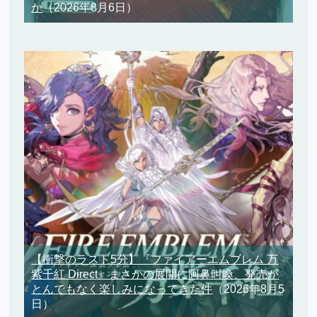
か
（2026年8月6日）
【衝撃のラスト5分】『ファイアーエムブレム 万
紫千紅 Direct』まさかの展開に阿鼻叫喚、発売が
とんでもなく楽しみになってきた件
（2026年8月5
日）