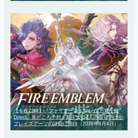
【今夜23時】『ファイアーエムブレム 万紫千紅
Direct』見どころ予想！新主人公4人の掘り下げや
ブレイズアーツの詳細に期待
（2026年8月4日）