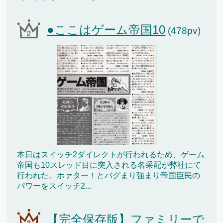
●ここはゲーム帝国10
(478pv)
本日はスイッチ2ダイレクトが行われるため、ゲーム
帝国も10スレッド目に突入される名采配が弊社にて
行われた。ホァター！とバグまり強まり帝国臣民の
パワーをスイッチ2...
【完全保存版】ファミリーで