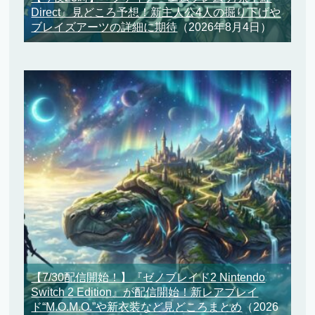
Direct』見どころ予想！新主人公4人の掘り下げや
ブレイズアーツの詳細に期待
（2026年8月4日）
【7/30配信開始！】『ゼノブレイド2 Nintendo
Switch 2 Edition』が配信開始！新レアブレイ
ド“M.O.M.O.”や新衣装など見どころまとめ
（2026