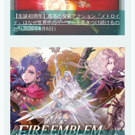
【生誕40周年】孤高の探索アクション『メトロイ
ド』はなぜ世界中のゲーマーを惹きつけ続けるの
か
（2026年8月6日）