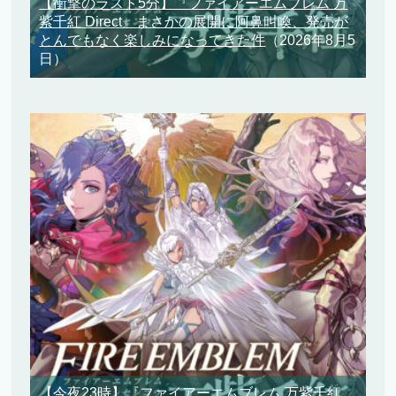
【衝撃のラスト5分】『ファイアーエムブレム 万
紫千紅 Direct』まさかの展開に阿鼻叫喚、発売が
とんでもなく楽しみになってきた件
（2026年8月5
日）
【今夜23時】『ファイアーエムブレム 万紫千紅