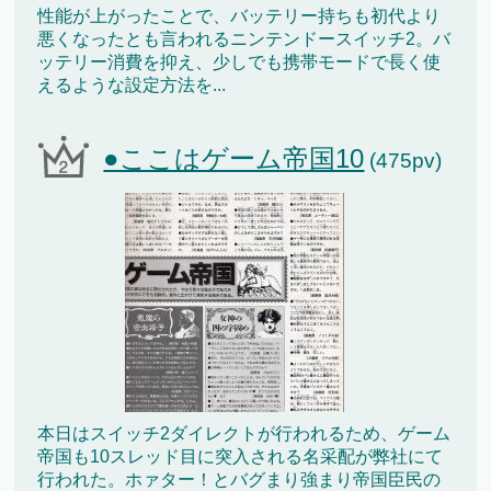
性能が上がったことで、バッテリー持ちも初代より
悪くなったとも言われるニンテンドースイッチ2。バ
ッテリー消費を抑え、少しでも携帯モードで長く使
えるような設定方法を...
●ここはゲーム帝国10
(475pv)
本日はスイッチ2ダイレクトが行われるため、ゲーム
帝国も10スレッド目に突入される名采配が弊社にて
行われた。ホァター！とバグまり強まり帝国臣民の