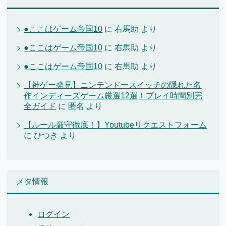
●ここはゲーム帝国10
に
右馬助
より
●ここはゲーム帝国10
に
右馬助
より
●ここはゲーム帝国10
に
右馬助
より
【神ゲー発見】ニンテンドースイッチの隠れた名
作インディーズゲーム厳選12選！プレイ時間別完
全ガイド
に
匿名
より
【ルール厳守徹底！】Youtubeリクエストフォーム
に
ひつき
より
メタ情報
ログイン