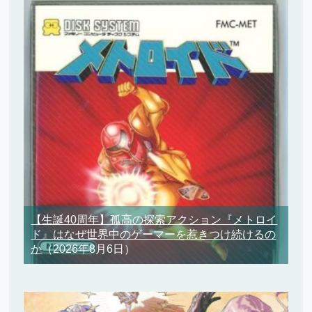
【生誕40周年】孤高の探索アクション『メトロイ
ド』はなぜ世界中のゲーマーを惹きつけ続けるの
か
（2026年8月6日）