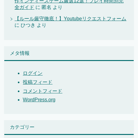
作インディーズゲーム厳選12選！プレイ時間別完
全ガイド
に
匿名
より
【ルール厳守徹底！】Youtubeリクエストフォーム
に
ひつき
より
メタ情報
ログイン
投稿フィード
コメントフィード
WordPress.org
カテゴリー