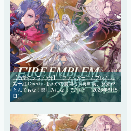
【衝撃のラスト5分】『ファイアーエムブレム 万
紫千紅 Direct』まさかの展開に阿鼻叫喚、発売が
とんでもなく楽しみになってきた件
（2026年8月5
日）