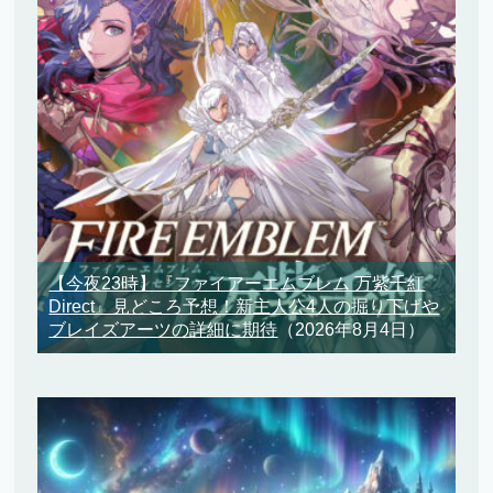
【今夜23時】『ファイアーエムブレム 万紫千紅
Direct』見どころ予想！新主人公4人の掘り下げや
ブレイズアーツの詳細に期待
（2026年8月4日）