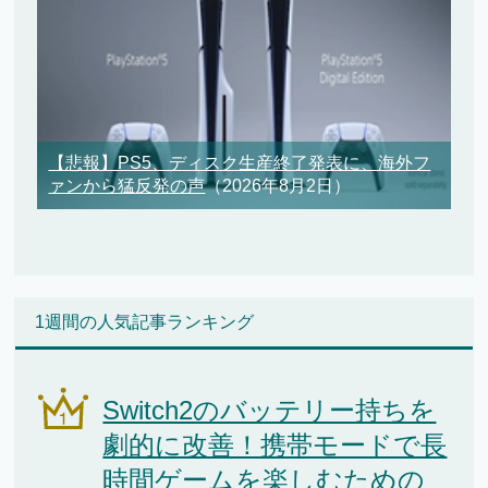
【悲報】PS5、ディスク生産終了発表に、海外フ
ァンから猛反発の声
（2026年8月2日）
1週間の人気記事ランキング
Switch2のバッテリー持ちを
劇的に改善！携帯モードで長
時間ゲームを楽しむための