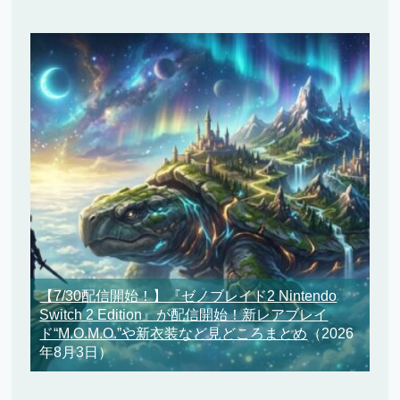
【7/30配信開始！】『ゼノブレイド2 Nintendo
Switch 2 Edition』が配信開始！新レアブレイ
ド“M.O.M.O.”や新衣装など見どころまとめ
（2026
年8月3日）