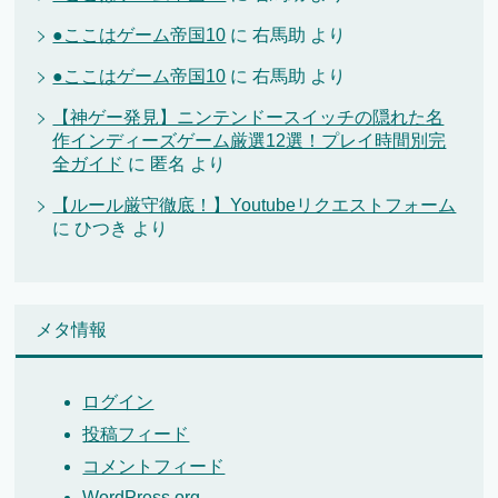
●ここはゲーム帝国10
に
右馬助
より
●ここはゲーム帝国10
に
右馬助
より
【神ゲー発見】ニンテンドースイッチの隠れた名
作インディーズゲーム厳選12選！プレイ時間別完
全ガイド
に
匿名
より
【ルール厳守徹底！】Youtubeリクエストフォーム
に
ひつき
より
メタ情報
ログイン
投稿フィード
コメントフィード
WordPress.org