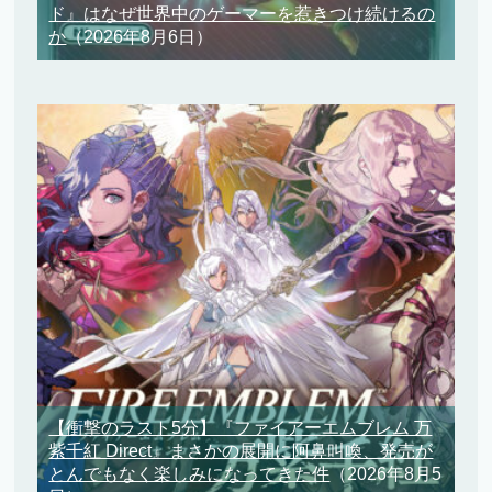
ド』はなぜ世界中のゲーマーを惹きつけ続けるの
か
（2026年8月6日）
【衝撃のラスト5分】『ファイアーエムブレム 万
紫千紅 Direct』まさかの展開に阿鼻叫喚、発売が
とんでもなく楽しみになってきた件
（2026年8月5