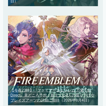
日）
【今夜23時】『ファイアーエムブレム 万紫千紅
Direct』見どころ予想！新主人公4人の掘り下げや
ブレイズアーツの詳細に期待
（2026年8月4日）