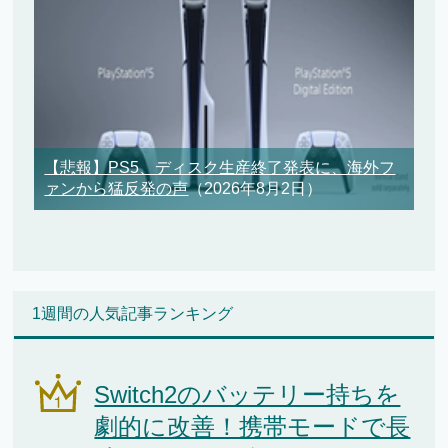
【悲報】PS5、ディスク生産終了発表に、海外フ
ァンから猛反発の声
（2026年8月2日）
1週間の人気記事ランキング
Switch2のバッテリー持ちを
劇的に改善！携帯モードで長