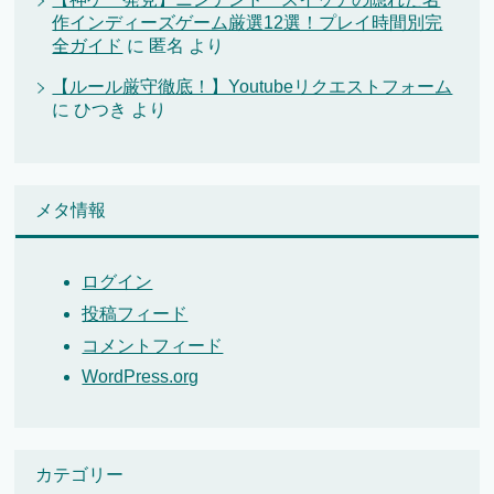
作インディーズゲーム厳選12選！プレイ時間別完
全ガイド
に
匿名
より
【ルール厳守徹底！】Youtubeリクエストフォーム
に
ひつき
より
メタ情報
ログイン
投稿フィード
コメントフィード
WordPress.org
カテゴリー