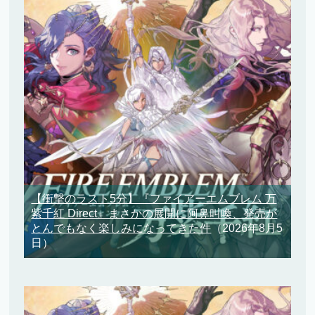
【衝撃のラスト5分】『ファイアーエムブレム 万
紫千紅 Direct』まさかの展開に阿鼻叫喚、発売が
とんでもなく楽しみになってきた件
（2026年8月5
日）