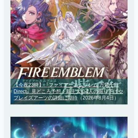
【今夜23時】『ファイアーエムブレム 万紫千紅
Direct』見どころ予想！新主人公4人の掘り下げや
ブレイズアーツの詳細に期待
（2026年8月4日）