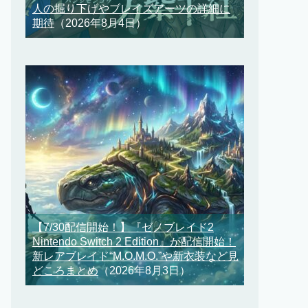
人の掘り下げやブレイズアーツの詳細に
期待
（2026年8月4日）
【7/30配信開始！】『ゼノブレイド2
Nintendo Switch 2 Edition』が配信開始！
新レアブレイド“M.O.M.O.”や新衣装など見
どころまとめ
（2026年8月3日）