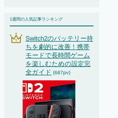
1週間の人気記事ランキング
Switch2のバッテリー持
ちを劇的に改善！携帯
モードで長時間ゲーム
を楽しむための設定完
全ガイド
(687pv)