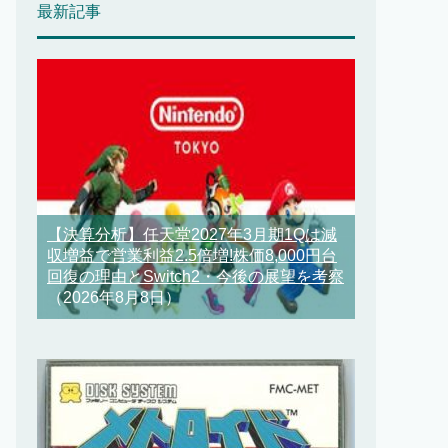
最新記事
【決算分析】任天堂2027年3月期1Qは減
収増益で営業利益2.5倍増!株価8,000円台
回復の理由とSwitch2・今後の展望を考察
（2026年8月8日）