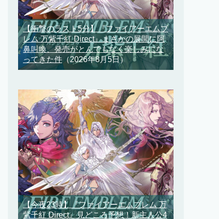
【衝撃のラスト5分】『ファイアーエムブ
レム 万紫千紅 Direct』まさかの展開に阿
鼻叫喚、発売がとんでもなく楽しみにな
ってきた件
（2026年8月5日）
【今夜23時】『ファイアーエムブレム 万
紫千紅 Direct』見どころ予想！新主人公4