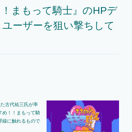
！まもって騎士』のHPデ
トユーザーを狙い撃ちして
れた古代祐三氏が率
すめ！！まもって騎
琴線に触れるもので