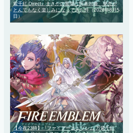
紫千紅 Direct』まさかの展開に阿鼻叫喚、発売が
とんでもなく楽しみになってきた件
（2026年8月5
日）
【今夜23時】『ファイアーエムブレム 万紫千紅