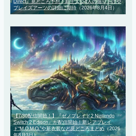
Direct』見どころ予想！新主人公4人の掘り下げや
ブレイズアーツの詳細に期待
（2026年8月4日）
【7/30配信開始！】『ゼノブレイド2 Nintendo
Switch 2 Edition』が配信開始！新レアブレイ
ド“M.O.M.O.”や新衣装など見どころまとめ
（2026
年8月3日）