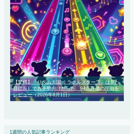
【驚愕】『リズム天国 ミラクルスターズ』は見た
目に反してガチ勢向けだった、94点評価の理由を
レビュー
（2026年8月1日）
1週間の人気記事ランキング